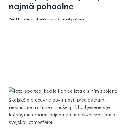
najmä pohodlne
pred 10 rokmi
od
reklama
• 2 minúty čítania
I keď je koniec leta a s ním spojené
školské a pracovné povinnosti pred dverami,
nesmúťme a užime si radšej príchod jesene s jej
krásnymi farbami, príjemným mäkkým svetlom a
svojskou atmosférou.