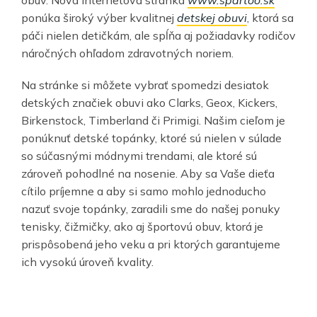
ponúka široký výber kvalitnej
detskej obuvi
, ktorá sa
páči nielen detičkám, ale spĺňa aj požiadavky rodičov
náročných ohľadom zdravotných noriem.
Na stránke si môžete vybrať spomedzi desiatok
detských značiek obuvi ako Clarks, Geox, Kickers,
Birkenstock, Timberland či Primigi. Našim cieľom je
ponúknuť detské topánky, ktoré sú nielen v súlade
so súčasnými módnymi trendami, ale ktoré sú
zároveň pohodlné na nosenie. Aby sa Vaše dieťa
cítilo príjemne a aby si samo mohlo jednoducho
nazuť svoje topánky, zaradili sme do našej ponuky
tenisky, čižmičky, ako aj športovú obuv, ktorá je
prispôsobená jeho veku a pri ktorých garantujeme
ich vysokú úroveň kvality.