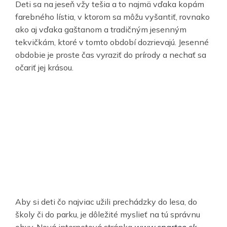
Deti sa na jeseň vžy tešia a to najmä vďaka kopám
farebného lístia, v ktorom sa môžu vyšantiť, rovnako
ako aj vďaka gaštanom a tradičným jesenným
tekvičkám, ktoré v tomto období dozrievajú. Jesenné
obdobie je proste čas vyraziť do prírody a nechať sa
očariť jej krásou.
Aby si deti čo najviac užili prechádzky do lesa, do
školy či do parku, je dôležité myslieť na tú správnu
obuv. Nová internetová stránka
www.spartoo.sk