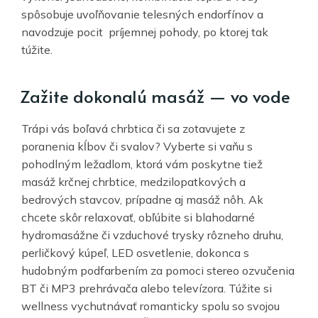
spôsobuje uvoľňovanie telesných endorfínov a
navodzuje pocit príjemnej pohody, po ktorej tak
túžite.
Zažite dokonalú masáž — vo vode
Trápi vás boľavá chrbtica či sa zotavujete z
poranenia kĺbov či svalov? Vyberte si vaňu s
pohodlným ležadlom, ktorá vám poskytne tiež
masáž krčnej chrbtice, medzilopatkových a
bedrových stavcov, prípadne aj masáž nôh. Ak
chcete skôr relaxovať, obľúbite si blahodarné
hydromasážne či vzduchové trysky rôzneho druhu,
perličkový kúpeľ, LED osvetlenie, dokonca s
hudobným podfarbením za pomoci stereo ozvučenia
BT či MP3 prehrávača alebo televízora. Túžite si
wellness vychutnávať romanticky spolu so svojou