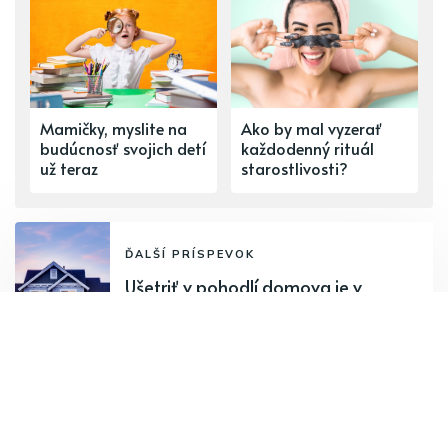
Mamičky, myslite na
Ako by mal vyzerať
budúcnosť svojich detí
každodenný rituál
už teraz
starostlivosti?
ĎALŠÍ PRÍSPEVOK
Ušetriť v pohodlí domova je v
dnešnej dobe hračka
PREDCHÁDZAJÚCI PRÍSPEVOK
Grilovaná zelenina so slaninkou