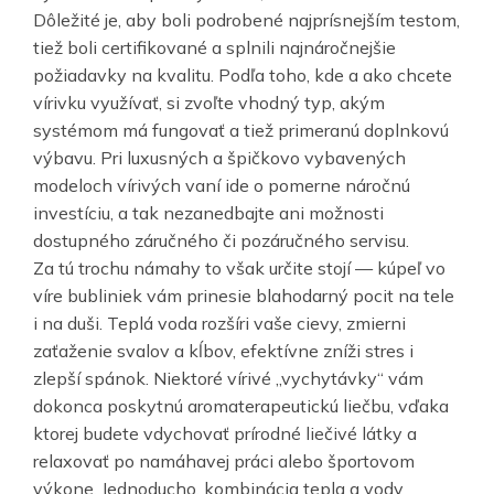
Dôležité je, aby boli podrobené najprísnejším testom,
tiež boli certifikované a splnili najnáročnejšie
požiadavky na kvalitu. Podľa toho, kde a ako chcete
vírivku využívať, si zvoľte vhodný typ, akým
systémom má fungovať a tiež primeranú doplnkovú
výbavu. Pri luxusných a špičkovo vybavených
modeloch vírivých vaní ide o pomerne náročnú
investíciu, a tak nezanedbajte ani možnosti
dostupného záručného či pozáručného servisu.
Za tú trochu námahy to však určite stojí — kúpeľ vo
víre bubliniek vám prinesie blahodarný pocit na tele
i na duši. Teplá voda rozšíri vaše cievy, zmierni
zaťaženie svalov a kĺbov, efektívne zníži stres i
zlepší spánok. Niektoré vírivé „vychytávky“ vám
dokonca poskytnú aromaterapeutickú liečbu, vďaka
ktorej budete vdychovať prírodné liečivé látky a
relaxovať po namáhavej práci alebo športovom
výkone. Jednoducho, kombinácia tepla a vody