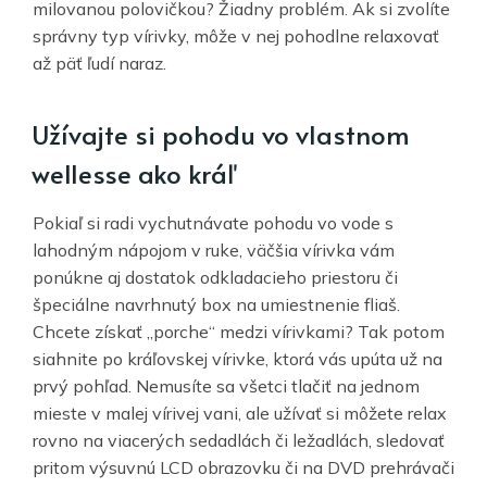
milovanou polovičkou? Žiadny problém. Ak si zvolíte
správny typ vírivky, môže v nej pohodlne relaxovať
až päť ľudí naraz.
Užívajte si pohodu vo vlastnom
wellesse ako kráľ
Pokiaľ si radi vychutnávate pohodu vo vode s
lahodným nápojom v ruke, väčšia vírivka vám
ponúkne aj dostatok odkladacieho priestoru či
špeciálne navrhnutý box na umiestnenie fliaš.
Chcete získať „porche“ medzi vírivkami? Tak potom
siahnite po kráľovskej vírivke, ktorá vás upúta už na
prvý pohľad. Nemusíte sa všetci tlačiť na jednom
mieste v malej vírivej vani, ale užívať si môžete relax
rovno na viacerých sedadlách či ležadlách, sledovať
pritom výsuvnú LCD obrazovku či na DVD prehrávači