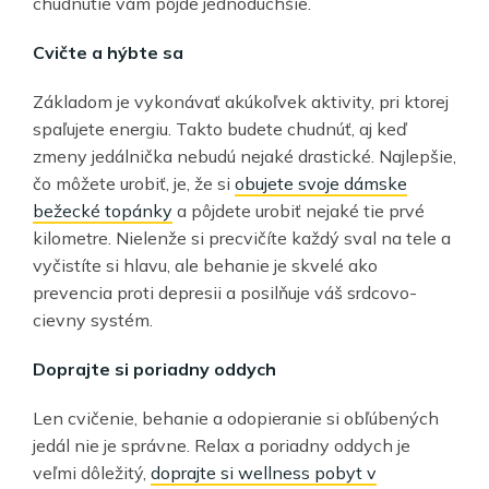
chudnutie vám pôjde jednoduchšie.
Cvičte a hýbte sa
Základom je vykonávať akúkoľvek aktivity, pri ktorej
spaľujete energiu. Takto budete chudnúť, aj keď
zmeny jedálnička nebudú nejaké drastické. Najlepšie,
čo môžete urobiť, je, že si
obujete svoje dámske
bežecké topánky
a pôjdete urobiť nejaké tie prvé
kilometre. Nielenže si precvičíte každý sval na tele a
vyčistíte si hlavu, ale behanie je skvelé ako
prevencia proti depresii a posilňuje váš srdcovo-
cievny systém.
Doprajte si poriadny oddych
Len cvičenie, behanie a odopieranie si obľúbených
jedál nie je správne. Relax a poriadny oddych je
veľmi dôležitý,
doprajte si wellness pobyt v