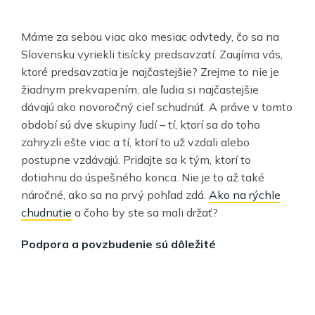
Máme za sebou viac ako mesiac odvtedy, čo sa na
Slovensku vyriekli tisícky predsavzatí. Zaujíma vás,
ktoré predsavzatia je najčastejšie? Zrejme to nie je
žiadnym prekvapením, ale ľudia si najčastejšie
dávajú ako novoročný cieľ schudnúť. A práve v tomto
období sú dve skupiny ľudí – tí, ktorí sa do toho
zahryzli ešte viac a tí, ktorí to už vzdali alebo
postupne vzdávajú. Pridajte sa k tým, ktorí to
dotiahnu do úspešného konca. Nie je to až také
náročné, ako sa na prvý pohľad zdá.
Ako na rýchle
chudnutie
a čoho by ste sa mali držať?
Podpora a povzbudenie sú dôležité