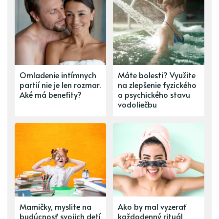
Omladenie intímnych
Máte bolesti? Využite
partií nie je len rozmar.
na zlepšenie fyzického
Aké má benefity?
a psychického stavu
vodoliečbu
Mamičky, myslite na
Ako by mal vyzerať
budúcnosť svojich detí
každodenný rituál