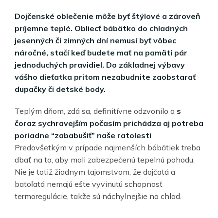
Dojčenské oblečenie môže byť štýlové a zároveň
príjemne teplé. Obliecť bábätko do chladných
jesenných či zimných dní nemusí byť vôbec
náročné, stačí keď budete mať na pamäti pár
jednoduchých pravidiel. Do základnej výbavy
vášho dieťatka pritom nezabudnite zaobstarať
dupačky či detské body.
Teplým dňom, zdá sa, definitívne odzvonilo a
s
čoraz sychravejším počasím prichádza aj potreba
poriadne “zababušiť” naše ratolesti
.
Predovšetkým v prípade najmenších bábätiek treba
dbať na to, aby mali zabezpečenú tepelnú pohodu.
Nie je totiž žiadnym tajomstvom, že dojčatá a
batoľatá nemajú ešte vyvinutú schopnosť
termoregulácie, takže sú náchylnejšie na chlad.