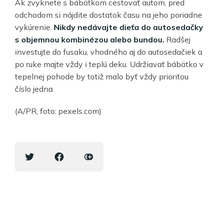
Ak zvyknete s bábätkom cestovať autom, pred
odchodom si nájdite dostatok času na jeho poriadne
vykúrenie.
Nikdy nedávajte dieťa do autosedačky
s objemnou kombinézou alebo bundou.
Radšej
investujte do fusaku, vhodného aj do autosedačiek a
po ruke majte vždy i teplú deku. Udržiavať bábätko v
tepelnej pohode by totiž malo byť vždy prioritou
číslo jedna.
(A/PR, foto: pexels.com)