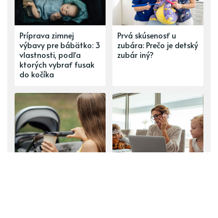
Príprava zimnej
Prvá skúsenosť u
výbavy pre bábätko: 3
zubára: Prečo je detský
vlastnosti, podľa
zubár iný?
ktorých vybrať fusak
do kočíka
Koľko kávy a kedy je
Je toho na vás veľa?
vhodné piť počas
Ako zvládať
dojčenia?
podnikanie z domu a
popri malých deťoch?