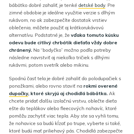
bábätko dobré zahaliť, je tenké
detské body
. Pre
zimné obdobie je ideálne využitie verzie s dlhým
rukávom, no ak zabezpečíte dostatok vrstiev
oblečenia, môžete použiť aj krátkorukávovú
alternatívu. Podstatné je, že
vďaka tomuto kúsku
odevu bude citlivý chrbátik dieťaťa vždy dobre
chránený.
Na “bodyčko” možno podľa potreby
následne navrstviť aj niekoľko tričiek s dlhými
rukávmi, potom svetrík alebo mikinu.
Spodnú časť tela je dobré zahaliť do polodupačiek s
ponožkami, alebo rovno staviť na
rokmi overené
dupačky
, ktoré skryjú aj chodidlá bábätka.
Ak
chcete pridať ďalšiu izolačnú vrstvu, oblečte dieťa
ešte do teplákov alebo fleecových nohavíc, ktoré
pomôžu zachytiť viac tepla. Aby ste sa vyhli tomu,
že nohavice sa budú kĺzať po trupe, vyberte si také,
ktoré budú mať priliehavý pás. Chodidlá zabezpečte