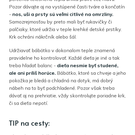
Pozor dávajte aj na vystúpené časti tváre a končatín
-
nos, uši a prsty sú veľmi citlivé na omrzliny.
Samozrejmosťou by preto mali byť rukavičky či
palčiaky, ktoré udržia v teple krehké detské prstíky.
Krk ochráni nákrčník alebo šál.
Udržiavať bábätko v dokonalom teple znamená
pravidelne ho kontrolovať. Každé dieťa je iné a tak
treba hľadať balanc -
dieťa nesmie byť studené,
ale ani príliš horúce.
Bábätko, ktoré sa chveje a jeho
pokožka je bledá a chladná na dotyk, má dobrý
nábeh na to byť podchladené. Pozor však treba
dávať aj na prehriatie, vždy skontrolujte poriadne krk,
či sa dieťa nepotí.
TIP na cesty: