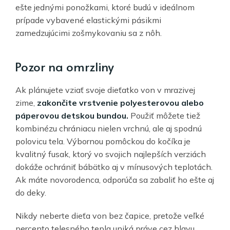
ešte jednými ponožkami, ktoré budú v ideálnom
prípade vybavené elastickými pásikmi
zamedzujúcimi zošmykovaniu sa z nôh.
Pozor na omrzliny
Ak plánujete vziať svoje dieťatko von v mrazivej
zime,
zakončite vrstvenie polyesterovou alebo
páperovou detskou bundou.
Použiť môžete tiež
kombinézu chrániacu nielen vrchnú, ale aj spodnú
polovicu tela. Výbornou pomôckou do kočíka je
kvalitný fusak, ktorý vo svojich najlepších verziách
dokáže ochrániť bábätko aj v mínusových teplotách.
Ak máte novorodenca, odporúča sa zabaliť ho ešte aj
do deky.
Nikdy neberte dieťa von bez čapice, pretože veľké
percento telesného tepla uniká práve cez hlavu.