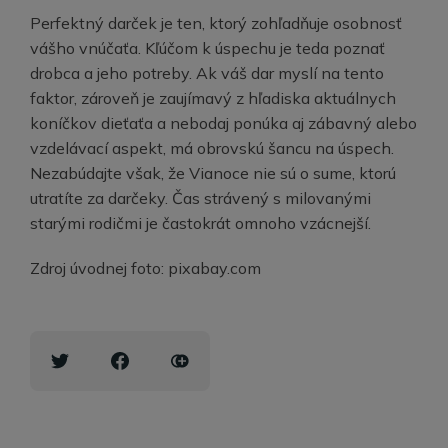
Perfektný darček je ten, ktorý zohľadňuje osobnosť
vášho vnúčaťa. Kľúčom k úspechu je teda poznať
drobca a jeho potreby. Ak váš dar myslí na tento
faktor, zároveň je zaujímavý z hľadiska aktuálnych
koníčkov dieťaťa a nebodaj ponúka aj zábavný alebo
vzdelávací aspekt, má obrovskú šancu na úspech.
Nezabúdajte však, že Vianoce nie sú o sume, ktorú
utratíte za darčeky. Čas strávený s milovanými
starými rodičmi je častokrát omnoho vzácnejší.
Zdroj úvodnej foto: pixabay.com