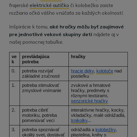
frajerské
elektrické autíčko
či kolobežka zaiste
rozžiaria očká vášho vnúčaťa za každých okolností.
Inšpirácie k tomu,
aké hračky môžu byť zaujímavé
pre jednotlivé vekové skupiny detí
nájdete aj v
našej pomocnej tabuľke.
ve
prevládajúca 
hračky
k
potreba
0. 
potreba rozvíjať 
hracie deky
, 
kolotoče
 nad 
základné zručnosti
postieľku
1.
potreba stimulovať 
zvukové a hmatové 
zmyslové vnímanie
hračky, predmety s 
rôznymi textúrami, 
senzorické hračky
2.
potreba cibriť 
interaktívne hračky, kocky, 
motoriku, potreba 
vkladačky, malé odrážadlá, 
pomenúvať veci
trojkolky
...
3.
potreba spoznávať 
odrážadlá a 
kolobežky
, 
okolitý svet, dostávať 
plastelina, knihy s 