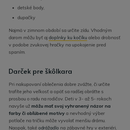
detské body,
dupačky
Najmä v zimnom období sa určite zídu. Vhodným
darom môžu byť aj
doplnky ku kočíku
alebo drobnosť
v podobe zvukovej hračky na upokojenie pred
spaním.
Darček pre škôlkara
Pri nakupovaní oblečenia dobre zvážte, či určite
trafíte jeho veľkosť a opäť sa radšej obráťte s
prosbou o radu na rodičov. Deti v 3- až 5- rokoch
navyše už
môžu mať svoj vyhranený názor na
farby či obľúbené motívy
a nevhodný výber
potlače na tričku môže vyvolať menšiu drámu.
Naopak, také
odrážadlo
na zábavné hry v exteriéri,