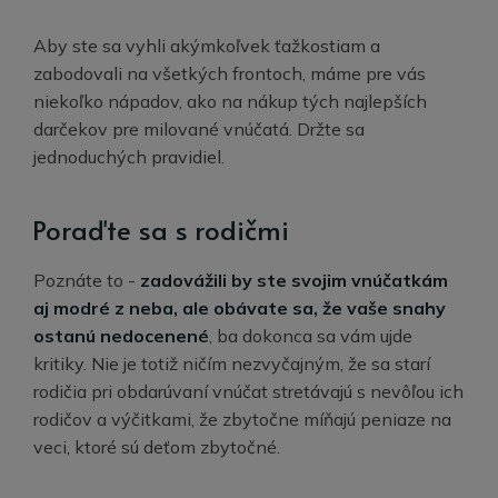
Aby ste sa vyhli akýmkoľvek ťažkostiam a
zabodovali na všetkých frontoch, máme pre vás
niekoľko nápadov, ako na nákup tých najlepších
darčekov pre milované vnúčatá. Držte sa
jednoduchých pravidiel.
Poraďte sa s rodičmi
Poznáte to -
zadovážili by ste svojim vnúčatkám
aj modré z neba, ale obávate sa, že vaše snahy
ostanú nedocenené
, ba dokonca sa vám ujde
kritiky. Nie je totiž ničím nezvyčajným, že sa starí
rodičia pri obdarúvaní vnúčat stretávajú s nevôľou ich
rodičov a výčitkami, že zbytočne míňajú peniaze na
veci, ktoré sú deťom zbytočné.