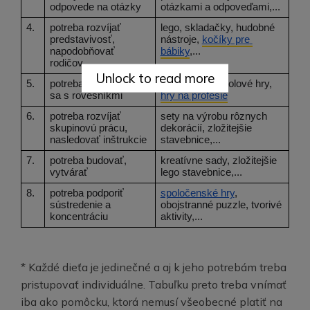
odpovede na otázky
otázkami a odpoveďami,...
4.
potreba rozvíjať 
lego, skladačky, hudobné 
predstavivosť, 
nástroje, 
kočíky pre 
napodobňovať 
bábiky
,...
rodičov
Unlock to read more
5.
potreba socializovať 
puzzle, lego, stolové hry, 
sa s rovesníkmi
hry na profesie
6.
potreba rozvíjať 
sety na výrobu rôznych 
skupinovú prácu, 
dekorácií, zložitejšie 
nasledovať inštrukcie
stavebnice,...
7.
potreba budovať, 
kreatívne sady, zložitejšie 
vytvárať 
lego stavebnice,...
8.
potreba podporiť 
spoločenské hry
, 
sústredenie a 
obojstranné puzzle, tvorivé 
koncentráciu
aktivity,...
* Každé dieťa je jedinečné a aj k jeho potrebám treba
pristupovať individuálne. Tabuľku preto treba vnímať
iba ako pomôcku, ktorá nemusí všeobecné platiť na