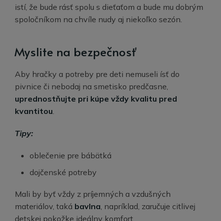
istí, že bude rásť spolu s dieťaťom a bude mu dobrým
spoločníkom na chvíle nudy aj niekoľko sezón.
Myslite na bezpečnosť
Aby hračky a potreby pre deti nemuseli ísť do
pivnice či nebodaj na smetisko predčasne,
uprednostňujte pri kúpe vždy kvalitu pred
kvantitou
.
Tipy:
oblečenie pre bábätká
dojčenské potreby
Mali by byť vždy z príjemných a vzdušných
materiálov, taká
bavlna
, napríklad, zaručuje citlivej
detskej pokožke ideálny komfort.