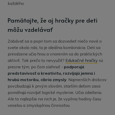
každého.
Pamätajte, že aj hračky pre deti
môžu vzdelávať
Zabávať sa a popri tom sa dozvedieť niečo nové o
svete okolo nás, to je ideálna kombinácia. Deti sa
prirodzene učia hrou a vnorením sa do praktických
aktivít. Tak prečo to nevyužiť?
Edukačné hračky
sú
presne tým, po čom siahnuť -
podporujú
predstavivosť a kreativitu, rozvíjajú jemnú i
hrubú motoriku, cibria zmysly
. Najmenších drobcov
povzbudzujú k prvým slovám, starším deťom zasa
pomáhajú rozvíjať logické myslenie. Učia zdieľaniu.
Ale to najlepšie na nich je, že vyplnia hodiny času
veselou a zmysluplnou činnosťou.