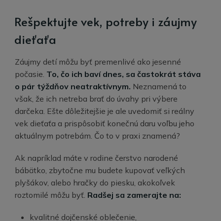
Rešpektujte vek, potreby i záujmy
dieťaťa
Záujmy detí môžu byť premenlivé ako jesenné
počasie.
To, čo ich baví dnes, sa častokrát stáva
o pár týždňov neatraktívnym.
Neznamená to
však, že ich netreba brať do úvahy pri výbere
darčeka. Ešte dôležitejšie je ale uvedomiť si reálny
vek dieťaťa a prispôsobiť konečnú daru voľbu jeho
aktuálnym potrebám. Čo to v praxi znamená?
Ak napríklad máte v rodine čerstvo narodené
bábätko, zbytočne mu budete kupovať veľkých
plyšákov, alebo hračky do piesku, akokoľvek
roztomilé môžu byť.
Radšej sa zamerajte na:
kvalitné dojčenské oblečenie,