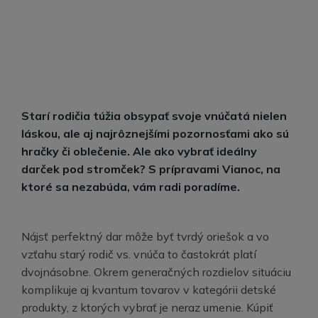
Starí rodičia túžia obsypať svoje vnúčatá nielen
láskou, ale aj najrôznejšími pozornosťami ako sú
hračky či oblečenie. Ale ako vybrať ideálny
darček pod stromček? S prípravami Vianoc, na
ktoré sa nezabúda, vám radi poradíme.
Nájsť perfektný dar môže byť tvrdý oriešok a vo
vzťahu starý rodič vs. vnúča to častokrát platí
dvojnásobne. Okrem generačných rozdielov situáciu
komplikuje aj kvantum tovarov v kategórii detské
produkty, z ktorých vybrať je neraz umenie. Kúpiť