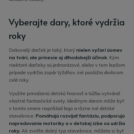
Vyberajte dary, ktoré vydržia
roky
Dokonalý darček je taký, ktorý
nielen vyčarí úsmev
na tvári, ale prinesie aj dlhodobejší účinok
. Kým
niektoré darčeky sú jednorázové, alebo v tom lepšom
prípade vydržia zopár týždňov, iné poslúžia drobcom
celé roky.
Využite prirodzenú detskú hravosť a túžbu vytvárať
vlastné fantastické svety. Ideálnym darom môže byť
v tomto smere napríklad lego a rôzne iné detské
stavebnice.
Pomáhajú rozvíjať fantáziu, podporujú
napredovanie motoriky a v detskej izbe sa udržia
roky.
Ak zvolíte dobrý typ stavebnice, môžete si byť