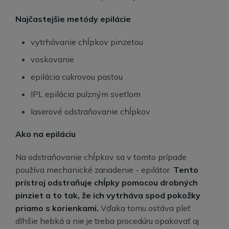
Najčastejšie metódy epilácie
vytrhávanie chĺpkov pinzetou
voskovanie
epilácia cukrovou pastou
IPL epilácia pulzným svetlom
laserové odstraňovanie chĺpkov
Ako na epiláciu
Na odstraňovanie chĺpkov sa v tomto prípade
používa mechanické zariadenie - epilátor.
Tento
prístroj odstraňuje chĺpky pomocou drobných
pinziet a to tak, že ich vytrháva spod pokožky
priamo s korienkami.
Vďaka tomu ostáva pleť
dlhšie hebká a nie je treba procedúru opakovať aj