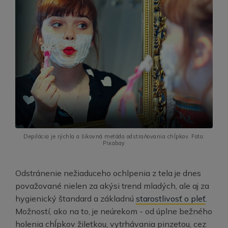
Depilácia je rýchla a šikovná metóda odstraňovania chĺpkov. Foto:
Pixabay
Odstránenie nežiaduceho ochlpenia z tela je dnes
považované nielen za akýsi trend mladých, ale aj za
hygienický štandard a základnú
starostlivosť o pleť
.
Možností, ako na to, je neúrekom - od úplne bežného
holenia chĺpkov žiletkou, vytrhávania pinzetou, cez