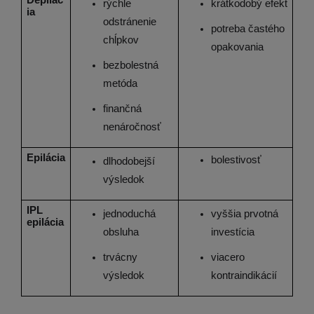
Depilác
rýchle 
krátkodobý efekt
ia
odstránenie 
potreba častého 
chĺpkov
opakovania
bezbolestná 
metóda
finančná 
nenáročnosť
Epilácia
bolestivosť
dlhodobejší 
výsledok
IPL 
jednoduchá 
vyššia prvotná 
epilácia
obsluha
investícia
trvácny 
viacero 
výsledok
kontraindikácií