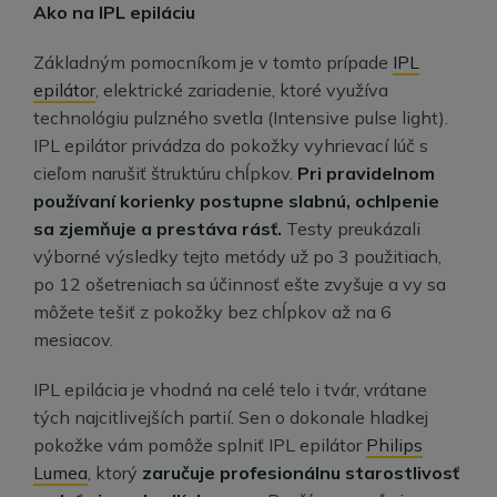
Ako na IPL epiláciu
Základným pomocníkom je v tomto prípade
IPL
epilátor
, elektrické zariadenie, ktoré využíva
technológiu pulzného svetla (Intensive pulse light).
IPL epilátor privádza do pokožky vyhrievací lúč s
cieľom narušiť štruktúru chĺpkov.
Pri pravidelnom
používaní korienky postupne slabnú, ochlpenie
sa zjemňuje a prestáva rásť.
Testy preukázali
výborné výsledky tejto metódy už po 3 použitiach,
po 12 ošetreniach sa účinnosť ešte zvyšuje a vy sa
môžete tešiť z pokožky bez chĺpkov až na 6
mesiacov.
IPL epilácia je vhodná na celé telo i tvár, vrátane
tých najcitlivejších partií. Sen o dokonale hladkej
pokožke vám pomôže splniť IPL epilátor
Philips
Lumea
, ktorý
zaručuje profesionálnu starostlivosť