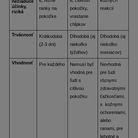
e, rezné 
e, citlivosť 
kožných 
nežiaduce 
účinky, 
ranky na 
pokožky, 
reakcií
riziká
pokožke
vrastanie 
chĺpkov
Trvácnosť
Krátkodobá 
Dlhodobá (aj 
Dlhodobá (aj 
(2-3 dni)
niekoľko 
niekoľko 
týždňov)
mesiacov)
Vhodnosť
Pre každého
Nemusí byť 
Nevhodná 
vhodná pre 
pre ľudí  
ľudí s 
rôznymi 
citlivou 
zdravotnými 
pokožku
ťažkosťami, 
s  kožnými 
ochoreniami, 
alebo 
ranami, pre 
tehotné a 