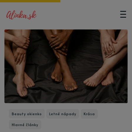
Beauty okienko
Letné nápady
Krása
Hlavné články