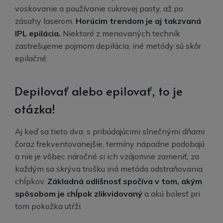
voskovanie a používanie cukrovej pasty, až po
zásahy laserom.
Horúcim trendom je aj takzvaná
IPL epilácia.
Niektoré z menovaných techník
zastrešujeme pojmom depilácia, iné metódy sú skôr
epilačné.
Depilovať alebo epilovať, to je
otázka!
Aj keď sa tieto dva, s pribúdajúcimi slnečnými dňami
čoraz frekventovanejšie, termíny nápadne podobajú
a nie je vôbec náročné si ich vzájomne zameniť, za
každým sa skrýva trošku iná metóda odstraňovania
chĺpkov.
Základná odlišnosť spočíva v tom, akým
spôsobom je chĺpok zlikvidovaný
a akú bolesť pri
tom pokožka utŕži.