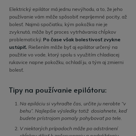
Elektrický epilátor má jednu nevýhodu, a to, že jeho
používanie vám môže spôsobiť nepríjemné pocity, až
bolesť. Najmä spočiatku, kým pokožka nie je
zvyknutá, môže byť proces vytrhávania chĺpkov
problematický.
Po čase však bolestivosť zvykne
ustúpiť.
Riešením môže byť aj epilátor určený na
použitie vo vode, ktorý spolu s využitím chladiacej
rukavice napne pokožku, ochladí ju, a tým aj zmierni
bolesť.
Tipy na používanie epilátoru:
Na epiláciu si vyhraďte čas, určite ju nerobte “v
behu”. Najlepšie výsledky totiž dosiahnete, keď
budete prístrojom pomaly pohybovať po tele.
V niektorých prípadoch môže po odstránení
chĺpkov dôjsť k začervenaniu a podráždeniu