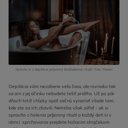
Spravte si z depilácie príjemný každodenný rituál. Foto: Pexels
Depilácia vám nezaberie veľa času, ale rovnako tak
sa ani z jej účinku nebudete tešiť pridlho. Už po pár
dňoch totiž chĺpky opäť začnú vyrastať všade tam,
kde ste sa ich zbavili. Netreba však zúfať - ak si
spravíte z holenia príjemný rituál a každý deň si v
rámci sprchovania prejdete holiacim strojčekom