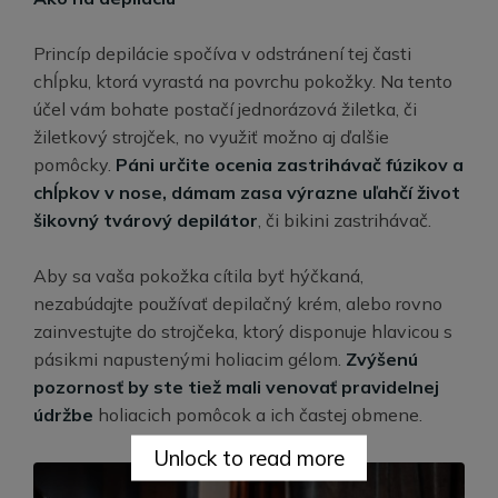
Princíp depilácie spočíva v odstránení tej časti
chĺpku, ktorá vyrastá na povrchu pokožky. Na tento
účel vám bohate postačí jednorázová žiletka, či
žiletkový strojček, no využiť možno aj ďalšie
pomôcky.
Páni určite ocenia zastrihávač fúzikov a
chĺpkov v nose, dámam zasa výrazne uľahčí život
šikovný tvárový depilátor
, či bikini zastrihávač.
Aby sa vaša pokožka cítila byť hýčkaná,
nezabúdajte používať depilačný krém, alebo rovno
zainvestujte do strojčeka, ktorý disponuje hlavicou s
pásikmi napustenými holiacim gélom.
Zvýšenú
pozornosť by ste tiež mali venovať pravidelnej
údržbe
holiacich pomôcok a ich častej obmene.
Unlock to read more