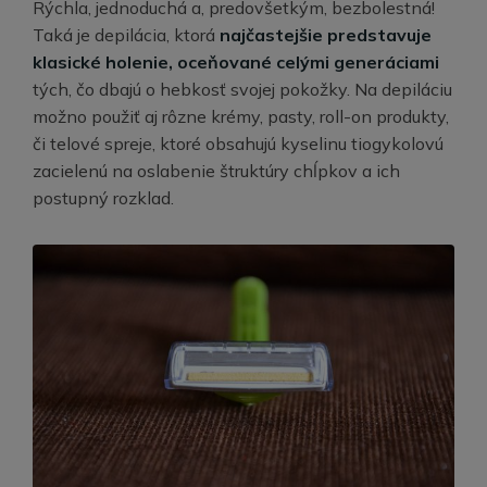
Rýchla, jednoduchá a, predovšetkým, bezbolestná!
Taká je depilácia, ktorá
najčastejšie predstavuje
klasické holenie, oceňované celými generáciami
tých, čo dbajú o hebkosť svojej pokožky. Na depiláciu
možno použiť aj rôzne krémy, pasty, roll-on produkty,
či telové spreje, ktoré obsahujú kyselinu tiogykolovú
zacielenú na oslabenie štruktúry chĺpkov a ich
postupný rozklad.