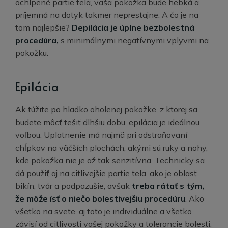
ochlpené partie tela, vaša pokožka bude hebká a
príjemná na dotyk takmer neprestajne. A čo je na
tom najlepšie?
Depilácia je úplne bezbolestná
procedúra,
s minimálnymi negatívnymi vplyvmi na
pokožku.
Epilácia
Ak túžite po hladko oholenej pokožke, z ktorej sa
budete môcť tešiť dlhšiu dobu, epilácia je ideálnou
voľbou. Uplatnenie má najmä pri odstraňovaní
chĺpkov na väčších plochách, akými sú ruky a nohy,
kde pokožka nie je až tak senzitívna. Technicky sa
dá použiť aj na citlivejšie partie tela, ako je oblasť
bikín, tvár a podpazušie, avšak
treba rátať s tým,
že môže ísť o niečo bolestivejšiu procedúru
. Ako
všetko na svete, aj toto je individuálne a všetko
závisí od citlivosti vašej pokožky a tolerancie bolesti.