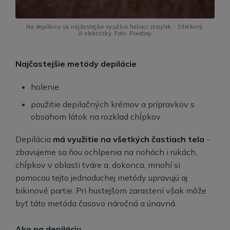
Na depiláciu sa najčastejšie využíva holiaci strojček - žiletkový,
či elektrický. Foto: Pixabay
Najčastejšie metódy depilácie
holenie
použitie depilačných krémov a prípravkov s
obsahom látok na rozklad chĺpkov
Depilácia
má využitie na všetkých častiach tela
-
zbavujeme sa ňou ochlpenia na nohách i rukách,
chĺpkov v oblasti tváre a, dokonca, mnohí si
pomocou tejto jednoduchej metódy upravujú aj
bikinové partie. Pri hustejšom zarastení však môže
byť táto metóda časovo náročná a únavná.
Ako na depiláciu