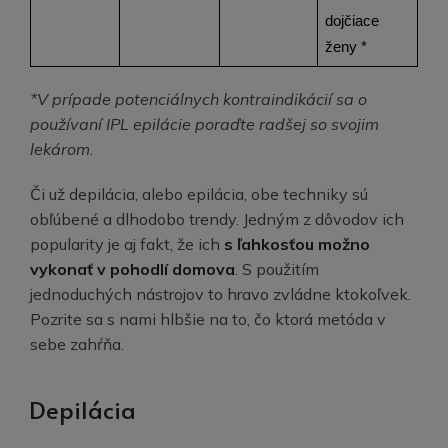
dojčiace 
ženy *
*V prípade potenciálnych kontraindikácií sa o
používaní IPL epilácie poraďte radšej so svojim
lekárom.
Či už depilácia, alebo epilácia, obe techniky sú
obľúbené a dlhodobo trendy. Jedným z dôvodov ich
popularity je aj fakt, že ich
s ľahkosťou možno
vykonať v pohodlí domova
. S použitím
jednoduchých nástrojov to hravo zvládne ktokoľvek.
Pozrite sa s nami hlbšie na to, čo ktorá metóda v
sebe zahŕňa.
Depilácia