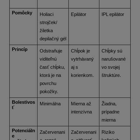
Pomôcky
Holiaci 
Epilátor
IPL epilátor
strojček/ 
žiletka
depilačný gél
Princíp
Odstraňuje 
Chĺpok je 
Chĺpky sú 
viditeľnú 
vytrhávaný 
narušované 
časť chĺpku, 
aj s 
vo svojej 
ktorá je na 
korienkom.
štruktúre.
povrchu 
pokožky.
Bolestivos
Minimálna
Mierna až 
Žiadna, 
ť
intenzívna
prípadne 
mierna
Potenciáln
Začervenani
Začervenani
Riziko 
e 