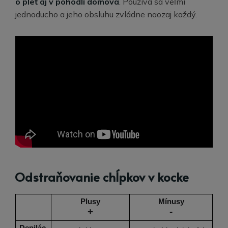
o pleť aj v pohodlí domova
. Používa sa veľmi
jednoducho a jeho obsluhu zvládne naozaj každý.
Odstraňovanie chĺpkov v kocke
Plusy
Mínusy
+
-