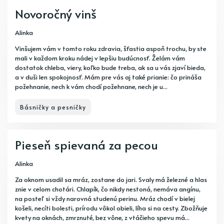
Novoročný vinš
Alinka
Vinšujem vám v tomto roku zdravia, šťastia aspoň trochu, by ste
mali v každom kroku nádej v lepšiu budúcnosť. Želám vám
dostatok chleba, viery, koľko bude treba, ak sa u vás zjaví bieda,
a v duši len spokojnosť. Mám pre vás aj také prianie: čo prináša
požehnanie, nech k vám chodí požehnane, nech je u...
Básničky a pesničky
Pieseň spievaná za pecou
Alinka
Za oknom usadil sa mráz, zostane do jari. Svaly má železné a hlas
znie v celom chotári. Chlapík, čo nikdy nestoná, nemáva angínu,
na posteľ si vždy narovná studenú perinu. Mráz chodí v bielej
košeli, necíti bolesti, prírodu vôkol obieli, líha si na cesty. Zbožňuje
kvety na oknách, zmrznuté, bez vône, z vtáčieho spevu má...