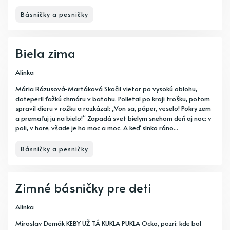
Básničky a pesničky
Biela zima
Alinka
Mária Rázusová-Martáková Skočil vietor po vysokú oblohu,
doteperil ťažkú chmáru v batohu. Polietal po kraji trošku, potom
spravil dieru v rožku a rozkázal: „Von sa, páper, veselo! Pokry zem
a premaľuj ju na bielo!“ Zapadá svet bielym snehom deň aj noc: v
poli, v hore, všade je ho moc a moc. A keď slnko ráno...
Básničky a pesničky
Zimné básničky pre deti
Alinka
Miroslav Demák KEBY UŽ TÁ KUKLA PUKLA Ocko, pozri: kde bol