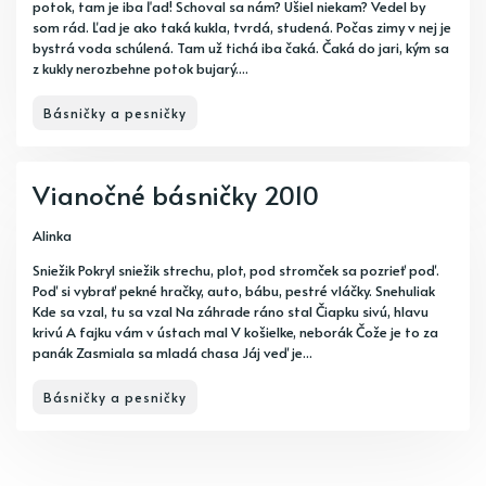
potok, tam je iba ľad! Schoval sa nám? Ušiel niekam? Vedel by
som rád. Ľad je ako taká kukla, tvrdá, studená. Počas zimy v nej je
bystrá voda schúlená. Tam už tichá iba čaká. Čaká do jari, kým sa
z kukly nerozbehne potok bujarý....
Básničky a pesničky
Vianočné básničky 2010
Alinka
Sniežik Pokryl sniežik strechu, plot, pod stromček sa pozrieť poď.
Poď si vybrať pekné hračky, auto, bábu, pestré vláčky. Snehuliak
Kde sa vzal, tu sa vzal Na záhrade ráno stal Čiapku sivú, hlavu
krivú A fajku vám v ústach mal V košielke, neborák Čože je to za
panák Zasmiala sa mladá chasa Jáj veď je...
Básničky a pesničky