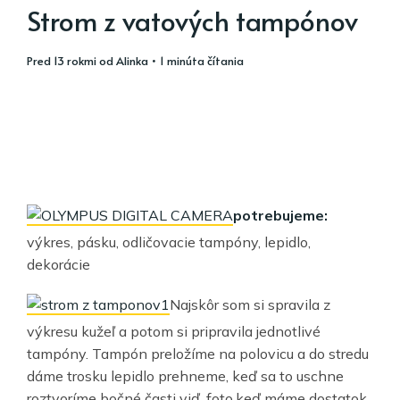
Strom z vatových tampónov
pred 13 rokmi
od
Alinka
• 1 minúta čítania
potrebujeme:
výkres, pásku, odličovacie tampóny, lepidlo,
dekorácie
Najskôr som si spravila z
výkresu kužeľ a potom si pripravila jednotlivé
tampóny. Tampón preložíme na polovicu a do stredu
dáme trosku lepidlo prehneme, keď sa to uschne
roztvoríme bočné časti viď. foto.keď máme dostatok