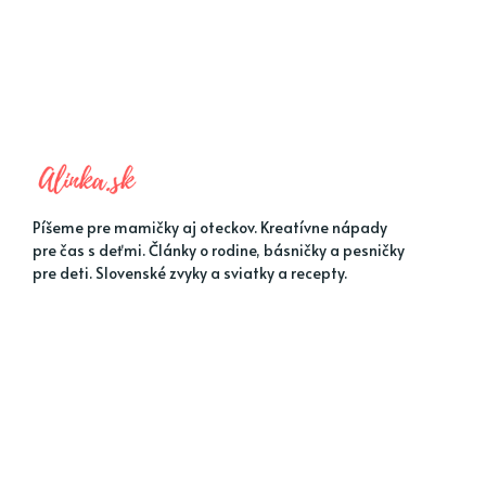
Píšeme pre mamičky aj oteckov. Kreatívne nápady
pre čas s deťmi. Články o rodine, básničky a pesničky
pre deti. Slovenské zvyky a sviatky a recepty.
MENU 1
MENU 2
Jarné nápady
Detské hádanky
Letné nápady
Kreatívne nápady