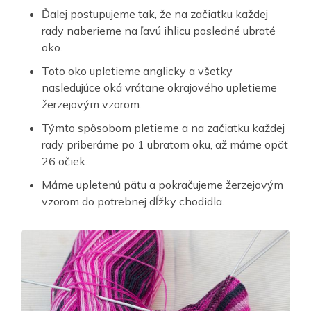
Ďalej postupujeme tak, že na začiatku každej
rady naberieme na ľavú ihlicu posledné ubraté
oko.
Toto oko upletieme anglicky a všetky
nasledujúce oká vrátane okrajového upletieme
žerzejovým vzorom.
Týmto spôsobom pletieme a na začiatku každej
rady priberáme po 1 ubratom oku, až máme opäť
26 očiek.
Máme upletenú pätu a pokračujeme žerzejovým
vzorom do potrebnej dĺžky chodidla.