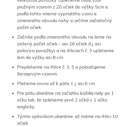
pružným vzorom z 20 očiek do výšky 5cm a
podľa tohto mierne vypnutého vzoru a
zmeraného obvodu nohy si určíme začiatočný
počet očiek.
Začnite podľa zmeraného obvodu na leme na
zistený počet očiek – asi 26 očiek (t.j. asi
polovica ponožky) a na ihliciach č. 3 upletieme
lem do výšky asi 8 cm.
Prepletieme na ihlice č. 3, 5 a pokračujeme
žerzejovým vzorom.
Pletieme rovno až k päte, t. j. asi 6 cm.
Pre pätu uberáme na začiatku každej rady po 1
očku tak, že spletieme prvé 2 očká v 1 očko
anglicky.
Týmto spôsobom uberáme, až máme na ihlici 10
očiek.