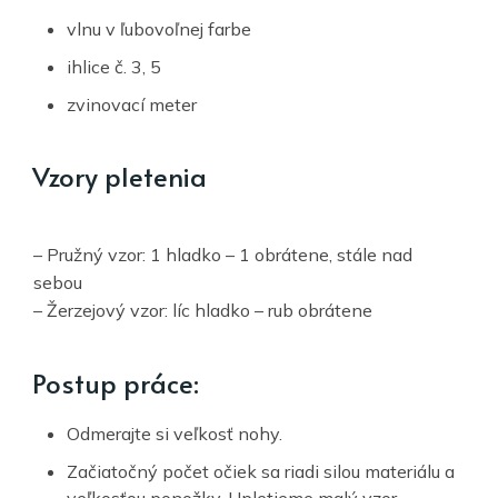
vlnu v ľubovoľnej farbe
ihlice č. 3, 5
zvinovací meter
Vzory pletenia
– Pružný vzor: 1 hladko – 1 obrátene, stále nad
sebou
– Žerzejový vzor: líc hladko – rub obrátene
Postup práce:
Odmerajte si veľkosť nohy.
Začiatočný počet očiek sa riadi silou materiálu a
veľkosťou ponožky. Upletieme malý vzor