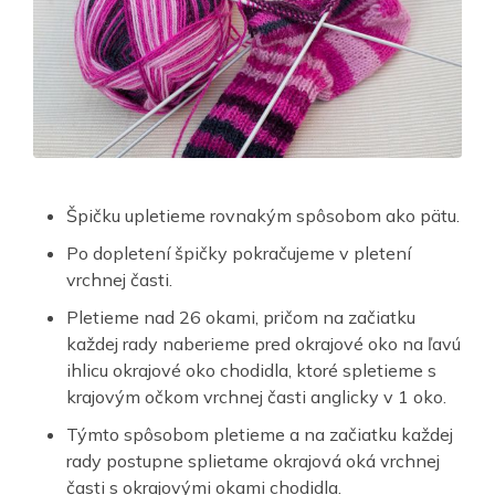
Špičku upletieme rovnakým spôsobom ako pätu.
Po dopletení špičky pokračujeme v pletení
vrchnej časti.
Pletieme nad 26 okami, pričom na začiatku
každej rady naberieme pred okrajové oko na ľavú
ihlicu okrajové oko chodidla, ktoré spletieme s
krajovým očkom vrchnej časti anglicky v 1 oko.
Týmto spôsobom pletieme a na začiatku každej
rady postupne splietame okrajová oká vrchnej
časti s okrajovými okami chodidla.