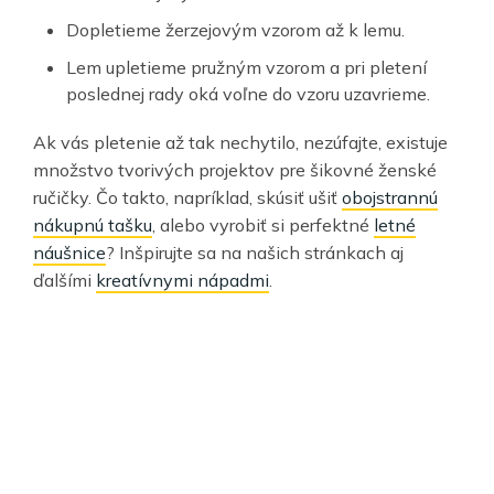
Dopletieme žerzejovým vzorom až k lemu.
Lem upletieme pružným vzorom a pri pletení
poslednej rady oká voľne do vzoru uzavrieme.
Ak vás pletenie až tak nechytilo, nezúfajte, existuje
množstvo tvorivých projektov pre šikovné ženské
ručičky. Čo takto, napríklad, skúsiť ušiť
obojstrannú
nákupnú tašku
, alebo vyrobiť si perfektné
letné
náušnice
? Inšpirujte sa na našich stránkach aj
ďalšími
kreatívnymi nápadmi
.