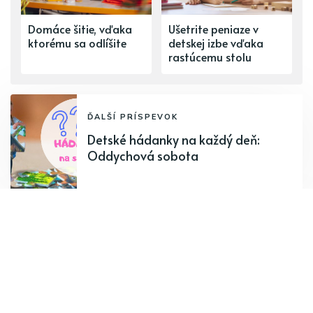
Domáce šitie, vďaka
Ušetrite peniaze v
ktorému sa odlíšite
detskej izbe vďaka
rastúcemu stolu
ĎALŠÍ PRÍSPEVOK
Detské hádanky na každý deň:
Oddychová sobota
PREDCHÁDZAJÚCI PRÍSPEVOK
Básničky o vtáčikoch pre vnímavé
deti