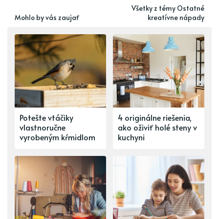
Všetky z témy Ostatné
Mohlo by vás zaujať
kreatívne nápady
Potešte vtáčiky
4 originálne riešenia,
vlastnoručne
ako oživiť holé steny v
vyrobeným kŕmidlom
kuchyni