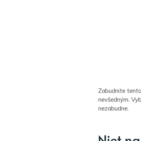
Zabudnite tento
nevšedným. Vybe
nezabudne.
Niet na