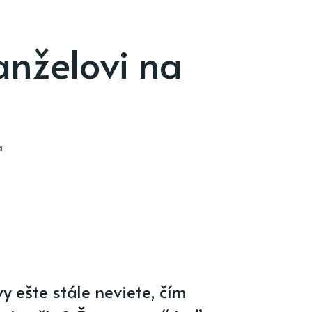
anželovi na
a
y ešte stále neviete, čím