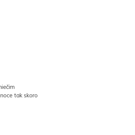
niečim
anoce tak skoro