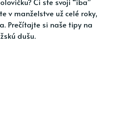
olovičku? Či ste svoji “iba”
te v manželstve už celé roky,
. Prečítajte si naše tipy na
žskú dušu.