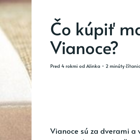
Čo kúpiť m
Vianoce?
pred 4 rokmi
od
Alinka
• 2 minúty čítani
Vianoce sú za dverami a v