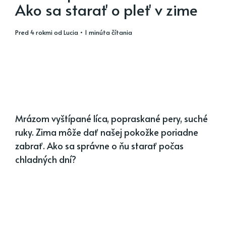
Ako sa starať o pleť v zime
pred 4 rokmi
od
Lucia
• 1 minúta čítania
Mrázom vyštípané líca, popraskané pery, suché
ruky. Zima môže dať našej pokožke poriadne
zabrať. Ako sa správne o ňu starať počas
chladných dní?