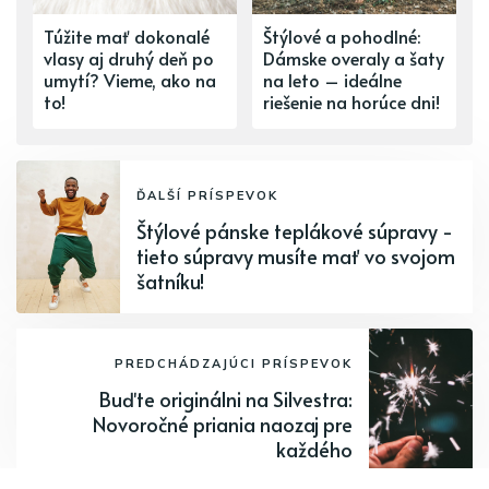
Túžite mať dokonalé
Štýlové a pohodlné:
vlasy aj druhý deň po
Dámske overaly a šaty
umytí? Vieme, ako na
na leto – ideálne
to!
riešenie na horúce dni!
ĎALŠÍ PRÍSPEVOK
Štýlové pánske teplákové súpravy -
tieto súpravy musíte mať vo svojom
šatníku!
PREDCHÁDZAJÚCI PRÍSPEVOK
Buďte originálni na Silvestra:
Novoročné priania naozaj pre
každého