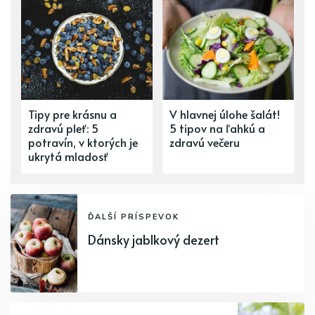
Tipy pre krásnu a
V hlavnej úlohe šalát!
zdravú pleť: 5
5 tipov na ľahkú a
potravín, v ktorých je
zdravú večeru
ukrytá mladosť
ĎALŠÍ PRÍSPEVOK
Dánsky jablkový dezert