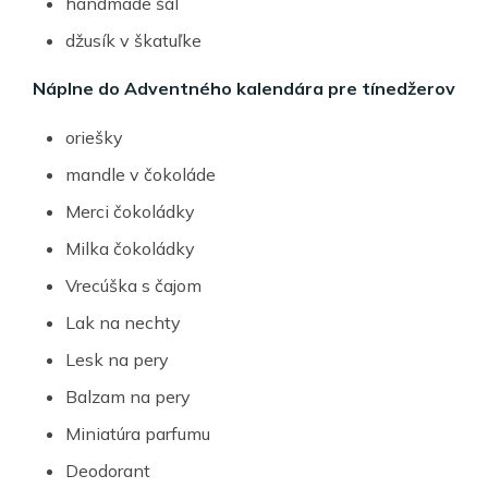
handmade šál
džusík v škatuľke
Náplne do Adventného kalendára pre tínedžerov
oriešky
mandle v čokoláde
Merci čokoládky
Milka čokoládky
Vrecúška s čajom
Lak na nechty
Lesk na pery
Balzam na pery
Miniatúra parfumu
Deodorant