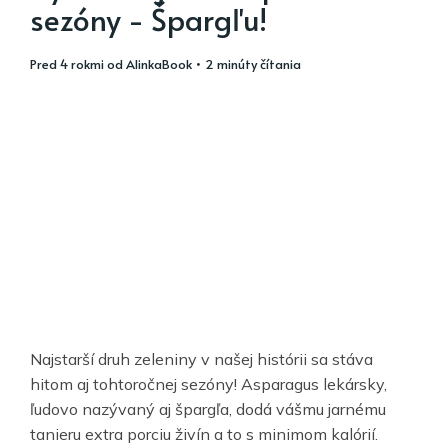
sezóny - Špargľu!
pred 4 rokmi
od
AlinkaBook
• 2 minúty čítania
Najstarší druh zeleniny v našej histórii sa stáva
hitom aj tohtoročnej sezóny! Asparagus lekársky,
ľudovo nazývaný aj špargľa, dodá vášmu jarnému
tanieru extra porciu živín a to s minimom kalórií.