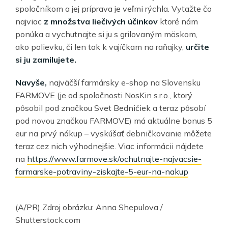
spoločníkom a jej príprava je veľmi rýchla. Vyťažte čo
najviac
z množstva liečivých účinkov
ktoré nám
ponúka a vychutnajte si ju s grilovaným mäskom,
ako polievku, či len tak k vajíčkam na raňajky,
určite
si ju zamilujete.
Navyše,
najväčší farmársky e-shop na Slovensku
FARMOVE (je od spoločnosti NosKin s.r.o., ktorý
pôsobil pod značkou Svet Bedničiek a teraz pôsobí
pod novou značkou FARMOVE) má aktuálne bonus 5
eur na prvý nákup – vyskúšať debničkovanie môžete
teraz cez nich výhodnejšie. Viac informácii nájdete
na
https://www.farmove.sk/ochutnajte-najvacsie-
farmarske-potraviny-ziskajte-5-eur-na-nakup
(A/PR) Zdroj obrázku: Anna Shepulova /
Shutterstock.com