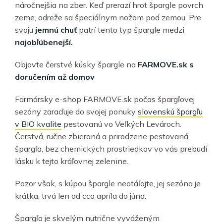
náročnejšia na zber. Keď prerazí hrot špargle povrch
zeme, odreže sa špeciálnym nožom pod zemou. Pre
svoju
jemnú chuť
patrí tento typ špargle medzi
najobľúbenejší.
Objavte čerstvé kúsky špargle na
FARMOVE.sk s
doručením až domov
Farmársky e-shop FARMOVE.sk počas špargľovej
sezóny zaraďuje do svojej ponuky
slovenskú špargľu
v BIO kvalite
pestovanú vo Veľkých Levároch.
Čerstvá, ručne zbieraná a prirodzene pestovaná
špargľa, bez chemických prostriedkov vo vás prebudí
lásku k tejto kráľovnej zelenine.
Pozor však, s kúpou špargle neotáľajte, jej sezóna je
krátka, trvá len od cca apríla do júna.
Špargľa je skvelým nutrične vyváženým