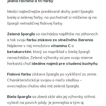
Jedna rastlina a tri farby
Medzi najbežnejšie predávané druhy patrí špargľa
bielej a zelenej farby, no pochutnať si môžeme aj na
špargli netradičnej fialovej farby.
Zelená špargľa
sa nachádza najdlhšie na záhonoch
a tak svoju
farbu získava zo slnečného žiarenia
.
Nájdeme v nej množstvo
vitamínu C
a
betakarotén
, ktorý sa napríklad v bielej špargli
nenachádza. Zelené výhonky sú pre svoju mierne
horkastú chuť
ideálne najmä pre studenú kuchyňu
.
Fialovú farbu
získava špargľa po vyklíčení zo zeme.
Charakteristická je svojou o niečo sladšou –
ovocnejšou chuťou akú má zelená špargľa.
Biela špargľa
sa zberá skôr ako jej výhonky stihnú
vyliezť na povrch pôdy. Je jemnejšia a tým aj