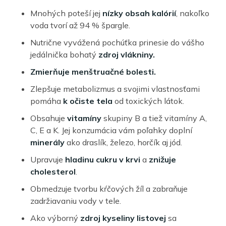
Mnohých poteší jej
nízky obsah kalórií
, nakoľko
voda tvorí až 94 % špargle.
Nutrične vyvážená pochúťka prinesie do vášho
jedálnička bohatý
zdroj vlákniny.
Zmierňuje menštruačné bolesti.
Zlepšuje metabolizmus a svojimi vlastnosťami
pomáha
k očiste tela
od toxických látok.
Obsahuje
vitamíny
skupiny B a tiež vitamíny A,
C, E a K. Jej konzumácia vám poľahky doplní
minerály
ako draslík, železo, horčík aj jód.
Upravuje
hladinu cukru v krvi
a
znižuje
cholesterol
.
Obmedzuje tvorbu kŕčových žíl a zabraňuje
zadržiavaniu vody v tele.
Ako výborný
zdroj kyseliny listovej
sa