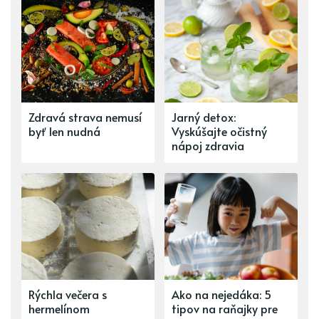
Zdravá strava nemusí
Jarný detox:
byť len nudná
Vyskúšajte očistný
nápoj zdravia
Rýchla večera s
Ako na nejedáka: 5
hermelínom
tipov na raňajky pre