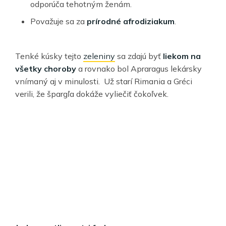
odporúča tehotným ženám.
Považuje sa za
prírodné afrodiziakum
.
Tenké kúsky tejto
zeleniny
sa zdajú byť
liekom na
všetky choroby
a rovnako bol Apraragus lekársky
vnímaný aj v minulosti.
Už starí Rimania a Gréci
verili, že špargľa dokáže vyliečiť čokoľvek.