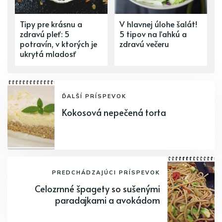
Tipy pre krásnu a
V hlavnej úlohe šalát!
zdravú pleť: 5
5 tipov na ľahkú a
potravín, v ktorých je
zdravú večeru
ukrytá mladosť
ĎALŠÍ PRÍSPEVOK
Kokosová nepečená torta
PREDCHÁDZAJÚCI PRÍSPEVOK
Celozrnné špagety so sušenými
paradajkami a avokádom