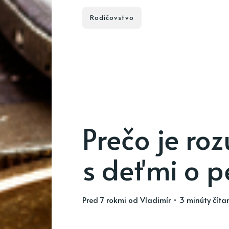
Rodičovstvo
Prečo je ro
s deťmi o p
pred 7 rokmi
od
Vladimír
• 3 minúty číta