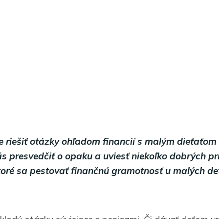
že riešiť otázky ohľadom financií s malým dieťaťom
s presvedčiť o opaku a uviesť niekoľko dobrých pr
toré sa pestovať finančnú gramotnosť u malých de