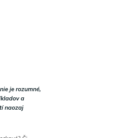
 nie je rozumné,
íkladov a
tí naozaj