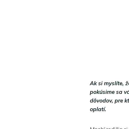
Ak si myslíte, 
pokúsime sa vá
dôvodov, pre k
oplatí.