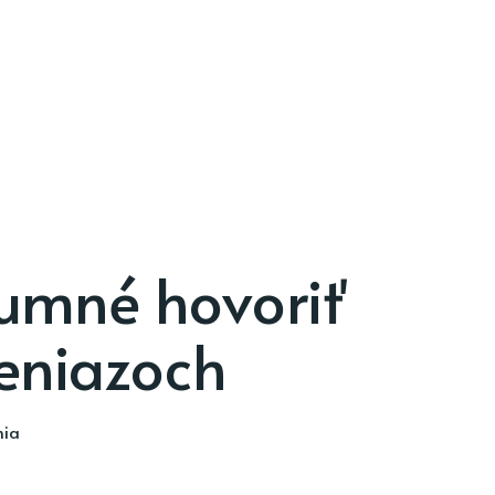
zumné hovoriť
eniazoch
nia