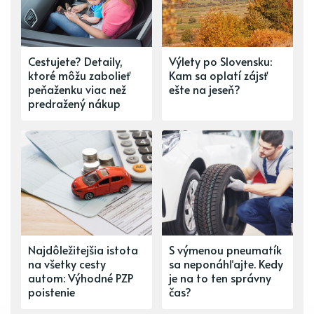
Cestujete? Detaily,
Výlety po Slovensku:
ktoré môžu zabolieť
Kam sa oplatí zájsť
peňaženku viac než
ešte na jeseň?
predražený nákup
Najdôležitejšia istota
S výmenou pneumatík
na všetky cesty
sa neponáhľajte. Kedy
autom: Výhodné PZP
je na to ten správny
poistenie
čas?