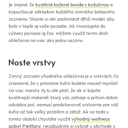
Je zrejmé, že
kvalitná kožená bunda s kožušinou
a
kapucňou je základom každého zimného baliaceho
zoznamu. Skúste si ale zaobstarať dlhší model, aby
bolo v teple aj vaše pozadie. Ak investujete do
výberu peniaze aj čas, môžete využiť tento druh
oblečenia na viac ako jednu sezónu.
Noste vrstvy
Zimný zoznam vhodného oblečenia je o vrstvách, čo
znamená, že v priestore kufra budete musieť myslieť
na viac miesta. Aj tu ale platí, že ak si kúpite
kvalitnejší materiál, ktorý vás zahreje a pritom dobre
odvádza pot, nemusí predstavovať vrstvenie pre váš
kufor až tak veľký problém a záťaž. Ak sa teda v
tomto období chystáte využiť
výhodný wellness
pobyt Piešťany
, nezabudnite si vybrať v obchode s