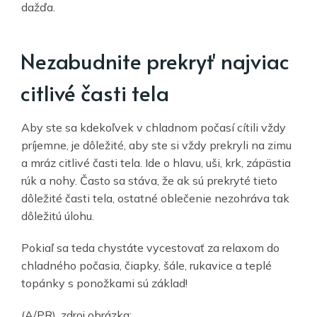
dažďa.
Nezabudnite prekryť najviac
citlivé časti tela
Aby ste sa kdekoľvek v chladnom počasí cítili vždy
príjemne, je dôležité, aby ste si vždy prekryli na zimu
a mráz citlivé časti tela. Ide o hlavu, uši, krk, zápästia
rúk a nohy. Často sa stáva, že ak sú prekryté tieto
dôležité časti tela, ostatné oblečenie nezohráva tak
dôležitú úlohu.
Pokiaľ sa teda chystáte vycestovať za relaxom do
chladného počasia, čiapky, šále, rukavice a teplé
topánky s ponožkami sú základ!
(A/PR), zdroj obrázka: