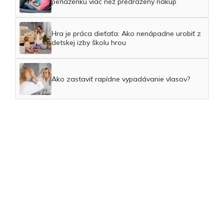
peňaženku viac než predražený nákup
Hra je práca dieťaťa: Ako nenápadne urobiť z
detskej izby školu hrou
Ako zastaviť rapídne vypadávanie vlasov?