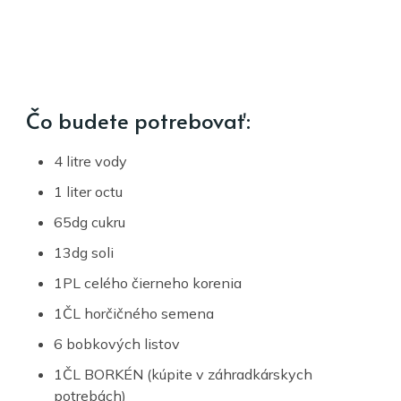
Čo budete potrebovať:
4 litre vody
1 liter octu
65dg cukru
13dg soli
1PL celého čierneho korenia
1ČL horčičného semena
6 bobkových listov
1ČL BORKÉN (kúpite v záhradkárskych
potrebách)