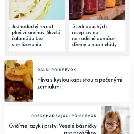
Jednoduchý recept
5 jednoduchých
plný vitamínov: Skvelá
receptov na
čalamáda bez
netradičné domáce
sterilizovania
džemy a marmelády
ĎALŠÍ PRÍSPEVOK
Hliva s kyslou kapustou a pečenými
zemiakmi
PREDCHÁDZAJÚCI PRÍSPEVOK
Cvičíme jazyk i prsty: Veselé básničky
pre prváčikov