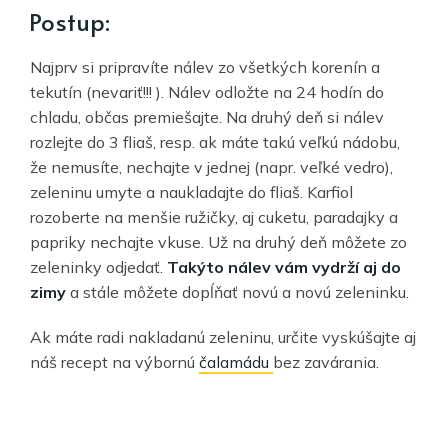
Postup:
Najprv si pripravíte nálev zo všetkých korenín a
tekutín (nevariť!!! ). Nálev odložte na 24 hodín do
chladu, občas premiešajte. Na druhý deň si nálev
rozlejte do 3 fliaš, resp. ak máte takú veľkú nádobu,
že nemusíte, nechajte v jednej (napr. veľké vedro),
zeleninu umyte a naukladajte do fliaš. Karfiol
rozoberte na menšie ružičky, aj cuketu, paradajky a
papriky nechajte vkuse. Už na druhý deň môžete zo
zeleninky odjedať.
Takýto nálev vám vydrží aj do
zimy
a stále môžete dopĺňať novú a novú zeleninku.
Ak máte radi nakladanú zeleninu, určite vyskúšajte aj
náš recept na výbornú
čalamádu
bez zavárania.