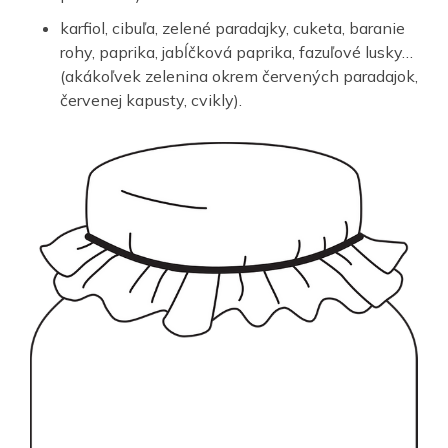
karfiol, cibuľa, zelené paradajky, cuketa, baranie
rohy, paprika, jabĺčková paprika, fazuľové lusky…
(akákoľvek zelenina okrem červených paradajok,
červenej kapusty, cvikly).