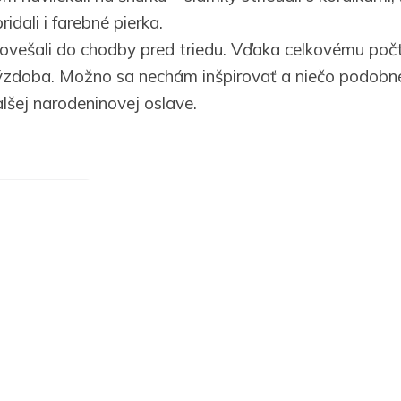
ridali i farebné pierka.
ovešali do chodby pred triedu. Vďaka celkovému počt
ýzdoba. Možno sa nechám inšpirovať a niečo podobné
lšej narodeninovej oslave.