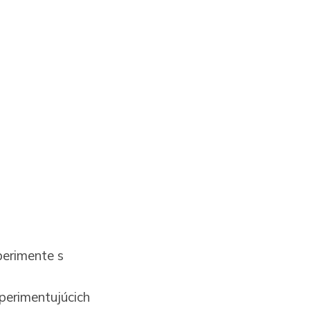
perimente s
perimentujúcich