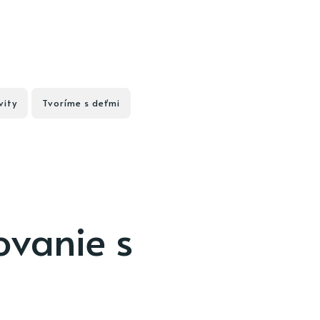
vity
Tvoríme s deťmi
ovanie s