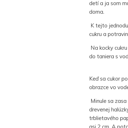
detí a ja som m
doma.
K tejto jednodu
cukru a potravin
Na kocky cukru n
do taniera s vo
Keď sa cukor po
obrazce vo vode
Minule sa zasa u
drevenej halúzky 
trblietavého pap
asi 2 cm. A poto