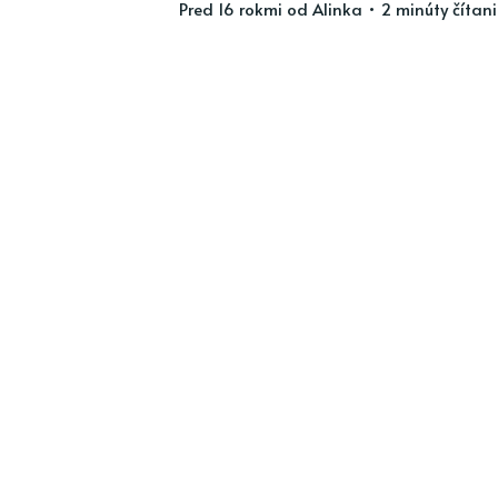
pred 16 rokmi
od
Alinka
• 2 minúty čítan