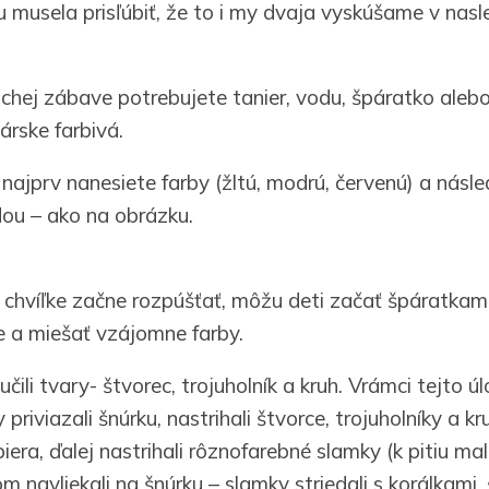
u musela prisľúbiť, že to i my dvaja vyskúšame v nas
chej zábave potrebujete tanier, vodu, špáratko alebo
árske farbivá.
ajprv nanesiete farby (žltú, modrú, červenú) a násled
dou – ako na obrázku.
 chvíľke začne rozpúšťať, môžu deti začať špáratkam
 a miešať vzájomne farby.
čili tvary- štvorec, trojuholník a kruh. Vrámci tejto ú
priviazali šnúrku, nastrihali štvorce, trojuholníky a kr
iera, ďalej nastrihali rôznofarebné slamky (k pitiu ma
m navliekali na šnúrku – slamky striedali s korálkami,