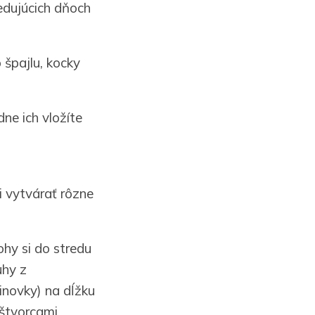
ledujúcich dňoch
 špajlu, kocky
ne ich vložíte
i vytvárať rôzne
lohy si do stredu
uhy z
linovky) na dĺžku
 štvorcami,