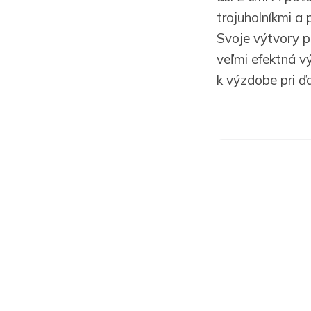
trojuholníkmi a p
Svoje výtvory p
veľmi efektná v
k výzdobe pri ďa