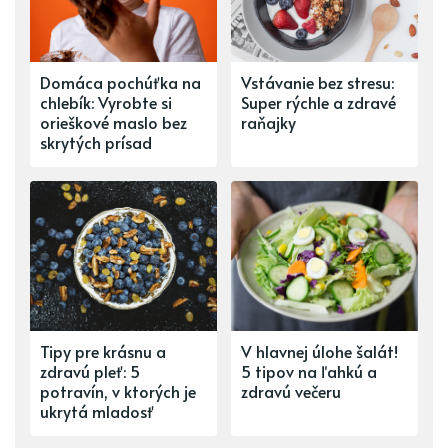
Domáca pochúťka na
Vstávanie bez stresu:
chlebík: Vyrobte si
Super rýchle a zdravé
orieškové maslo bez
raňajky
skrytých prísad
Tipy pre krásnu a
V hlavnej úlohe šalát!
zdravú pleť: 5
5 tipov na ľahkú a
potravín, v ktorých je
zdravú večeru
ukrytá mladosť