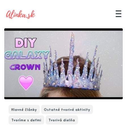
Hlavné články
Ostatné tvorivé aktivity
Tvoríme s deťmi
Tvorivá dielňa