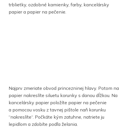
trblietky, ozdobné kamienky, farby, kancelársky
papier a papier na pečenie.
Najprv zmeriate obvod princezninej hlavy. Potom na
papier nakreslíte siluetu korunky s danou dĺžkou. Na
kancelársky papier položíte papier na pečenie
a pomocou vosku z tavnej pištole naň korunku
“nakreslíte“. Počkáte kým zatuhne, natriete ju
lepidlom a zdobíte podľa želania.