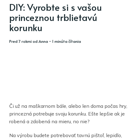
DIY: Vyrobte si s vašou
princeznou trblietavú
korunku
pred 7 rokmi
od
Anna
• 1 minúta čítania
Či už na maškarnom bále, alebo len doma počas hry,
princezná potrebuje svoju korunku. Ešte lepšie ak je
robená a zdobená na mieru, no nie?
Na výrobu budete potrebovať tavnú pištoľ, lepidlo,