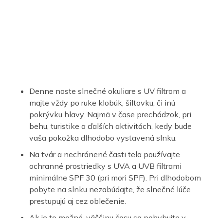
Denne noste slnečné okuliare s UV filtrom a
majte vždy po ruke klobúk, šiltovku, či inú
pokrývku hlavy. Najmä v čase prechádzok, pri
behu, turistike a ďalších aktivitách, kedy bude
vaša pokožka dlhodobo vystavená slnku.
Na tvár a nechránené časti tela používajte
ochranné prostriedky s UVA a UVB filtrami
minimálne SPF 30 (pri mori SPF). Pri dlhodobom
pobyte na slnku nezabúdajte, že slnečné lúče
prestupujú aj cez oblečenie.
Ak je to možné, väčšinu času sa pohybujte v