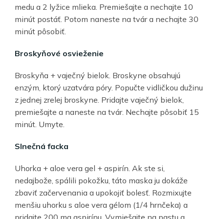
medu a 2 lyžice mlieka. Premiešajte a nechajte 10
minút postáť. Potom naneste na tvár a nechajte 30
minút pôsobiť.
Broskyňové osvieženie
Broskyňa + vaječný bielok. Broskyne obsahujú
enzým, ktorý uzatvára póry. Popučte vidličkou dužinu
z jednej zrelej broskyne. Pridajte vaječný bielok,
premiešajte a naneste na tvár. Nechajte pôsobiť 15
minút. Umyte.
Slnečná facka
Uhorka + aloe vera gel + aspirín. Ak ste si,
nedajbože, spálili pokožku, táto maska ju dokáže
zbaviť začervenania a upokojiť bolesť. Rozmixujte
menšiu uhorku s aloe vera gélom (1/4 hrnčeka) a
pridajte 200 mg aspirínu. Vymiešajte na pastu a