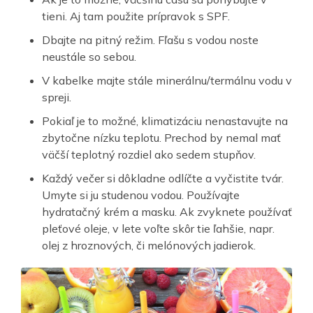
tieni. Aj tam použite prípravok s SPF.
Dbajte na pitný režim. Fľašu s vodou noste
neustále so sebou.
V kabelke majte stále minerálnu/termálnu vodu v
spreji.
Pokiaľ je to možné, klimatizáciu nenastavujte na
zbytočne nízku teplotu. Prechod by nemal mať
väčší teplotný rozdiel ako sedem stupňov.
Každý večer si dôkladne odlíčte a vyčistite tvár.
Umyte si ju studenou vodou. Používajte
hydratačný krém a masku. Ak zvyknete používať
pleťové oleje, v lete voľte skôr tie ľahšie, napr.
olej z hroznových, či melónových jadierok.