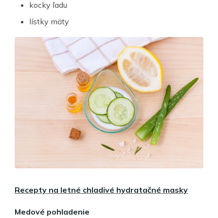
kocky ľadu
lístky mäty
Recepty na letné chladivé hydratačné masky
Medové pohladenie