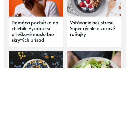
Domáca pochúťka na
Vstávanie bez stresu:
chlebík: Vyrobte si
Super rýchle a zdravé
orieškové maslo bez
raňajky
skrytých prísad
Tipy pre krásnu a
V hlavnej úlohe šalát!
zdravú pleť: 5
5 tipov na ľahkú a
potravín, v ktorých je
zdravú večeru
ukrytá mladosť