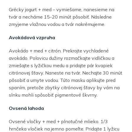
Grécky jogurt + med – vymiešame, nanesieme na
tvár a necháme 15-20 minút pôsobiť. Následne
zmyjeme vlažnou vodou a tvár nakrémujeme.
Avokádová vzpruha
Avokádo + med + citrón. Prekrojte vychladené
avokádo. Polovicu dužiny rozmačkajte vidličkou a
zmiešajte s lyžičkou medu a pridajte pár kvapiek
citrónovej šťavy. Naneste na tvár. Nechajte 30 minút
pôsobiť a umyte vodou. Túto masku aplikujte pred
spaním, pretože zbytky citrónovej šťavy by vám na
slnku mohli spôsobiť pigmentové škvrny.
Ovsená lahoda
Ovsené vločky + med + plnotučné mlieko. 1/3
hrnčeka vločiek na jemno pomeľte. Pridajte 1 lyžicu