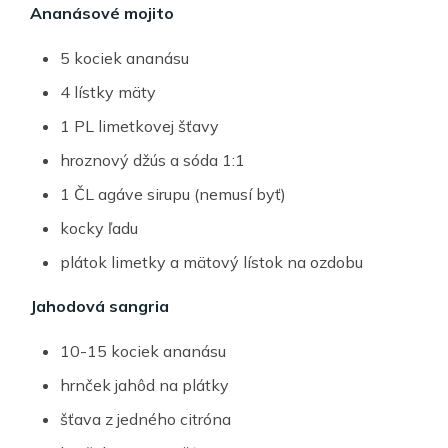
Ananásové mojito
5 kociek ananásu
4 lístky mäty
1 PL limetkovej šťavy
hroznový džús a sóda 1:1
1 ČL agáve sirupu (nemusí byť)
kocky ľadu
plátok limetky a mätový lístok na ozdobu
Jahodová sangria
10-15 kociek ananásu
hrnček jahôd na plátky
šťava z jedného citróna