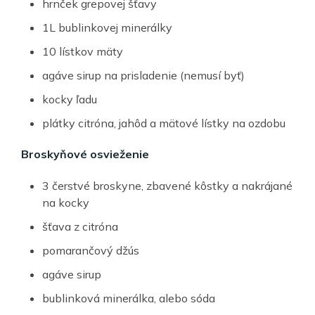
hrnček grepovej šťavy
1L bublinkovej minerálky
10 lístkov mäty
agáve sirup na prisladenie (nemusí byť)
kocky ľadu
plátky citróna, jahôd a mätové lístky na ozdobu
Broskyňové osvieženie
3 čerstvé broskyne, zbavené kôstky a nakrájané
na kocky
šťava z citróna
pomarančový džús
agáve sirup
bublinková minerálka, alebo sóda