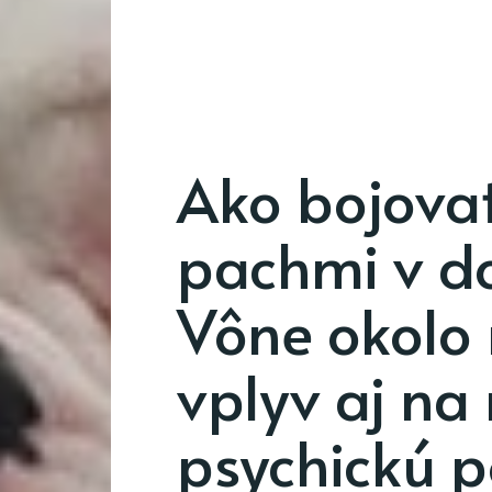
Ako bojova
pachmi v d
Vône okolo
vplyv aj na
psychickú 