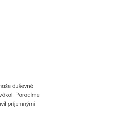
 naše duševné
avôkol. Poradíme
vil príjemnými