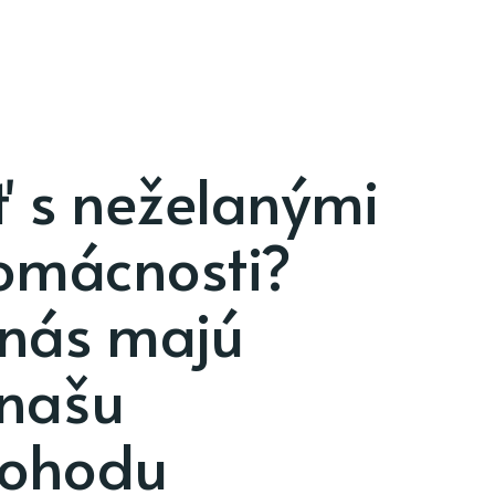
ť s neželanými
omácnosti?
 nás majú
 našu
pohodu