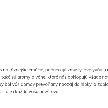
s najrôznejšie emócie, podnecujú zmysly, ovplyvňujú
j také sú arómy a vône, ktoré nás obklopujú všade n
aby bol váš domov prevoňaný naozaj do hĺbky, a zapla
ás, ale i každú vašu návštevu.