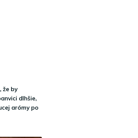
 že by
nvici dlhšie,
ducej arómy po