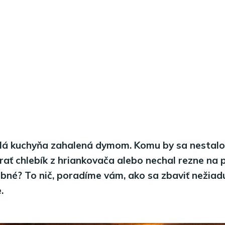
elá kuchyňa zahalená dymom. Komu by sa nestalo,
ať chlebík z hriankovača alebo nechal rezne na pa
bné? To nič, poradíme vám, ako sa zbaviť nežia
.