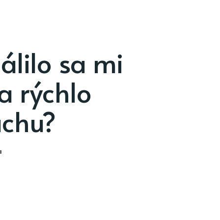
álilo sa mi
a rýchlo
achu?
a