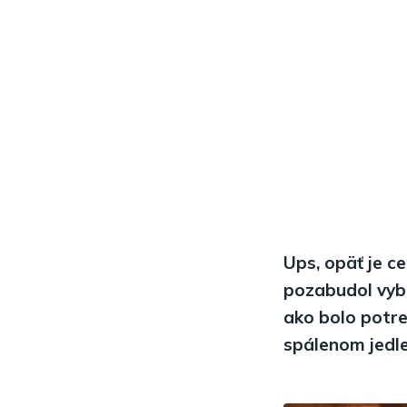
Ups, opäť je c
pozabudol vybr
ako bolo potre
spálenom jedle