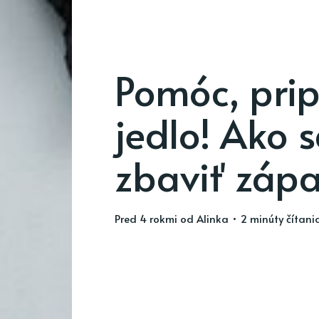
Pomóc, prip
jedlo! Ako s
zbaviť záp
pred 4 rokmi
od
Alinka
• 2 minúty čítani