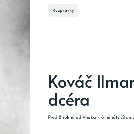
Rozprávky
Kováč Ilmar
dcéra
pred 8 rokmi
od
Vierka
• 6 minúty čítani