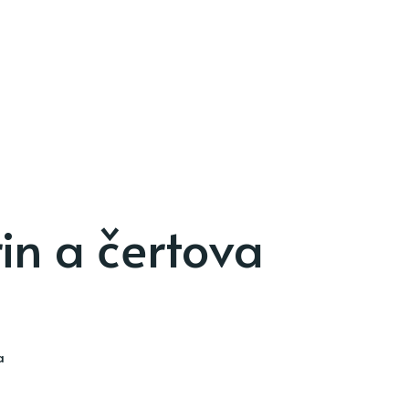
in a čertova
a