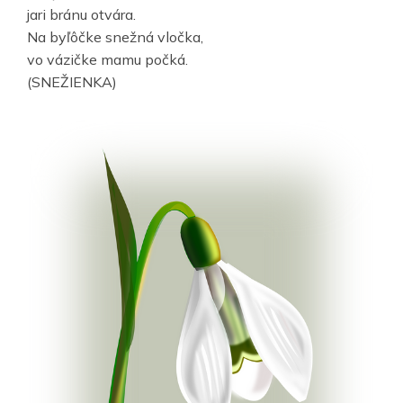
jari bránu otvára.
Na byľôčke snežná vločka,
vo vázičke mamu počká.
(SNEŽIENKA)