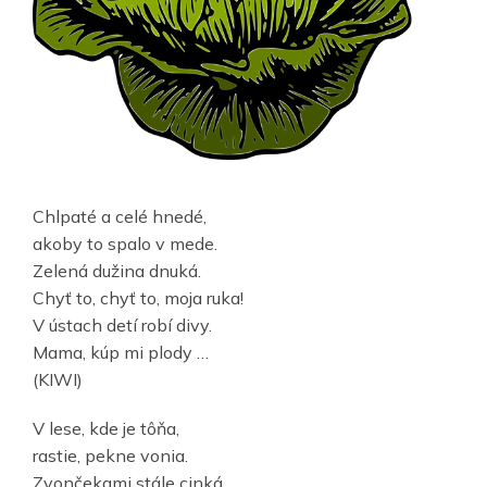
Chlpaté a celé hnedé,
akoby to spalo v mede.
Zelená dužina dnuká.
Chyť to, chyť to, moja ruka!
V ústach detí robí divy.
Mama, kúp mi plody …
(KIWI)
V lese, kde je tôňa,
rastie, pekne vonia.
Zvončekami stále cinká,