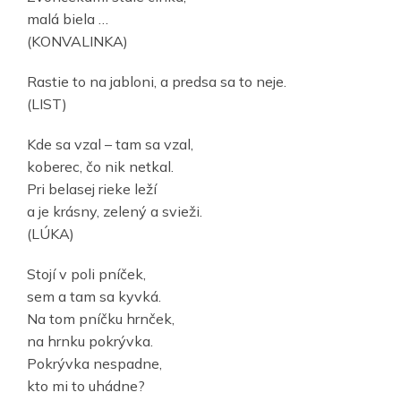
malá biela …
(KONVALINKA)
Rastie to na jabloni, a predsa sa to neje.
(LIST)
Kde sa vzal – tam sa vzal,
koberec, čo nik netkal.
Pri belasej rieke leží
a je krásny, zelený a svieži.
(LÚKA)
Stojí v poli pníček,
sem a tam sa kyvká.
Na tom pníčku hrnček,
na hrnku pokrývka.
Pokrývka nespadne,
kto mi to uhádne?