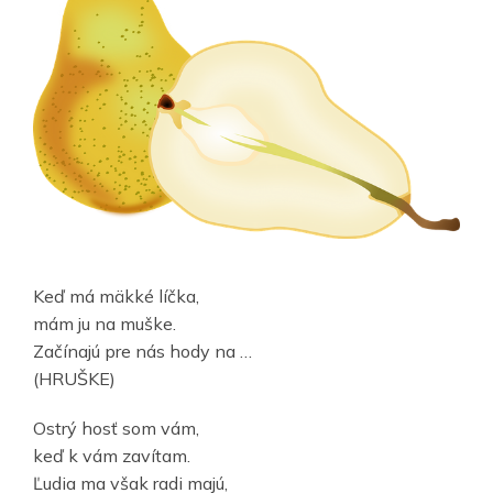
Keď má mäkké líčka,
mám ju na muške.
Začínajú pre nás hody na …
(HRUŠKE)
Ostrý hosť som vám,
keď k vám zavítam.
Ľudia ma však radi majú,