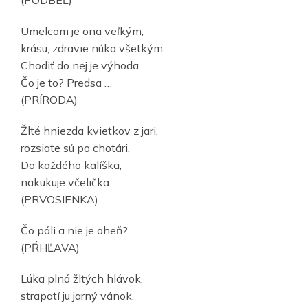
(PODBEĽ)
Umelcom je ona veľkým,
krásu, zdravie núka všetkým.
Chodiť do nej je výhoda.
Čo je to? Predsa …
(PRÍRODA)
Žlté hniezda kvietkov z jari,
rozsiate sú po chotári.
Do každého kalíška,
nakukuje včelička.
(PRVOSIENKA)
Čo páli a nie je oheň?
(PŔHĽAVA)
Lúka plná žltých hlávok,
strapatí ju jarný vánok.