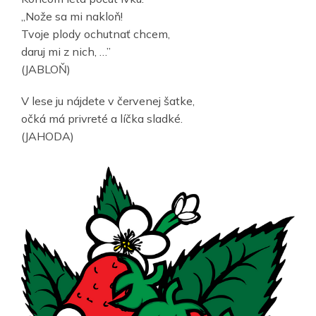
„Nože sa mi nakloň!
Tvoje plody ochutnať chcem,
daruj mi z nich, …”
(JABLOŇ)
V lese ju nájdete v červenej šatke,
očká má privreté a líčka sladké.
(JAHODA)