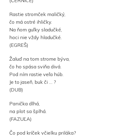
(ČERNICE)
Rastie stromček maličký,
čo má ostré ihličky.
Na ňom guľky sladučké,
hoci nie vždy hladučké.
(EGREŠ)
Žaluď na tom strome býva,
čo ho spása sviňa divá.
Pod ním rastie veľa húb.
Je to jaseň, buk či … ?
(DUB)
Panička dlhá,
na plot sa šplhá.
(FAZUĽA)
Čo pod kríček včielku priláka?