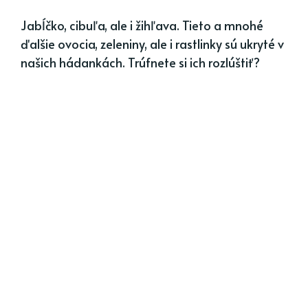
Jabĺčko, cibuľa, ale i žihľava. Tieto a mnohé
ďalšie ovocia, zeleniny, ale i rastlinky sú ukryté v
našich hádankách. Trúfnete si ich rozlúštiť?