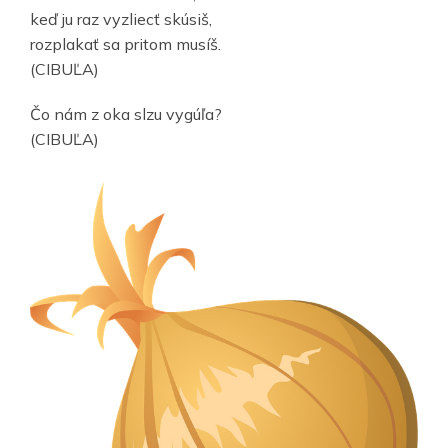
keď ju raz vyzliecť skúsiš,
rozplakať sa pritom musíš.
(CIBUĽA)
Čo nám z oka slzu vygúľa?
(CIBUĽA)