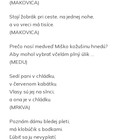
(MAKOVICA)
Stojí žobrák pri ceste, na jednej nohe,
a vo vreci má tisíce.
(MAKOVICA)
Prečo nosí medveď Miško kožušinu hnedú?
Aby mohol vybrať včelám plný úlik …
(MEDU)
Sedí pani v chládku,
v červenom kabátku.
Vlasy sú jej na slnci,
a ona je v chládku.
(MRKVA)
Poznám dámu bledej pleti,
má klobúčik s bodkami.
Ľúbiť sa ju nevyplatí,