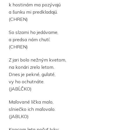
k hostinám ma pozývajú
a šunku mi predkladajú.
(CHREN)
So slzami ho jedávame,
a predsa nám chutí.
(CHREN)
Z jari bolo nežným kvetom,
na konári zrelo letom.
Dnes je pekné, guľaté,
vy ho ochutnáte.
(JABĹČKO)
Maľované líčka malo,
slniečko ich maľovalo.
(JABLKO)
Koncom leta počuť Ivku: