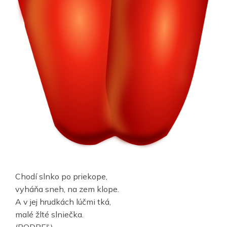
Chodí slnko po priekope,
vyháňa sneh, na zem klope.
A v jej hrudkách lúčmi tká,
malé žlté slniečka.