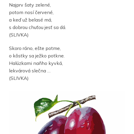
Najprv šaty zelené,
potom nosí červené,
a keď už belasé má,
s dobrou chuťou jesť sa dá.
(SLIVKA)
Skoro ráno, ešte potme,
o kôstky sa ježko potkne.
Halúzkami naňho kyvká,
lekvárová slečna …
(SLIVKA)