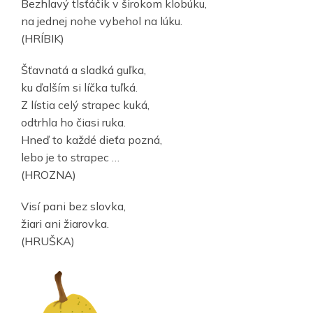
Bezhlavý tlsťáčik v širokom klobúku,
na jednej nohe vybehol na lúku.
(HRÍBIK)
Šťavnatá a sladká guľka,
ku ďalším si líčka tuľká.
Z lístia celý strapec kuká,
odtrhla ho čiasi ruka.
Hneď to každé dieťa pozná,
lebo je to strapec …
(HROZNA)
Visí pani bez slovka,
žiari ani žiarovka.
(HRUŠKA)