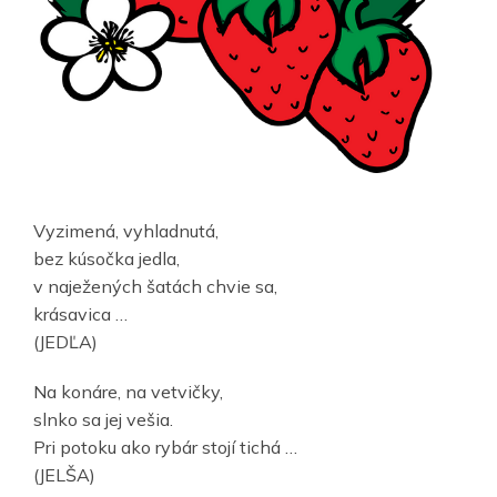
Vyzimená, vyhladnutá,
bez kúsočka jedla,
v naježených šatách chvie sa,
krásavica …
(JEDĽA)
Na konáre, na vetvičky,
slnko sa jej vešia.
Pri potoku ako rybár stojí tichá …
(JELŠA)