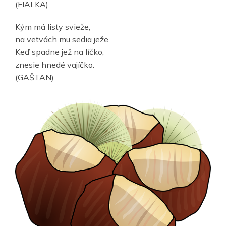
(FIALKA)
Kým má listy svieže,
na vetvách mu sedia ježe.
Keď spadne jež na líčko,
znesie hnedé vajíčko.
(GAŠTAN)