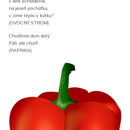
v lete ochladenie,
na jeseň pochúťku,
v zime teplo v kútku?
(OVOCNÝ STROM)
Chválime dom dutý:
Páli, ale chutí!
(PAPRIKA)