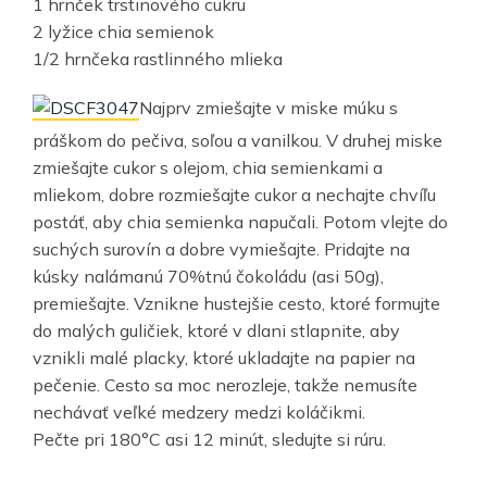
1 hrnček trstinového cukru
2 lyžice chia semienok
1/2 hrnčeka rastlinného mlieka
Najprv zmiešajte v miske múku s
práškom do pečiva, soľou a vanilkou. V druhej miske
zmiešajte cukor s olejom, chia semienkami a
mliekom, dobre rozmiešajte cukor a nechajte chvíľu
postáť, aby chia semienka napučali. Potom vlejte do
suchých surovín a dobre vymiešajte. Pridajte na
kúsky nalámanú 70%tnú čokoládu (asi 50g),
premiešajte. Vznikne hustejšie cesto, ktoré formujte
do malých guličiek, ktoré v dlani stlapnite, aby
vznikli malé placky, ktoré ukladajte na papier na
pečenie. Cesto sa moc nerozleje, takže nemusíte
nechávať veľké medzery medzi koláčikmi.
Pečte pri 180°C asi 12 minút, sledujte si rúru.