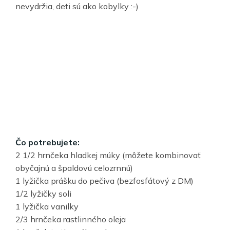
nevydržia, deti sú ako kobylky :-)
Čo potrebujete:
2 1/2 hrnčeka hladkej múky (môžete kombinovať
obyčajnú a špaldovú celozrnnú)
1 lyžička prášku do pečiva (bezfosfátový z DM)
1/2 lyžičky soli
1 lyžička vanilky
2/3 hrnčeka rastlinného oleja