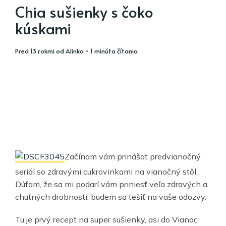
Chia sušienky s čoko
kúskami
pred 13 rokmi
od
Alinka
• 1 minúta čítania
Začínam vám prinášať predvianočný
seriál so zdravými cukrovinkami na vianočný stôl.
Dúfam, že sa mi podarí vám priniesť veľa zdravých a
chutných drobností, budem sa tešiť na vaše odozvy.
Tu je prvý recept na super sušienky, asi do Vianoc