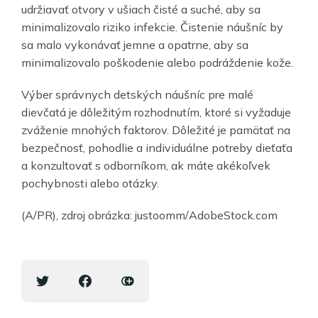
udržiavať otvory v ušiach čisté a suché, aby sa
minimalizovalo riziko infekcie. Čistenie náušníc by
sa malo vykonávať jemne a opatrne, aby sa
minimalizovalo poškodenie alebo podráždenie kože.
Výber správnych detských náušníc pre malé
dievčatá je dôležitým rozhodnutím, ktoré si vyžaduje
zváženie mnohých faktorov. Dôležité je pamätať na
bezpečnosť, pohodlie a individuálne potreby dieťaťa
a konzultovať s odborníkom, ak máte akékoľvek
pochybnosti alebo otázky.
(A/PR), zdroj obrázka: justoomm/AdobeStock.com