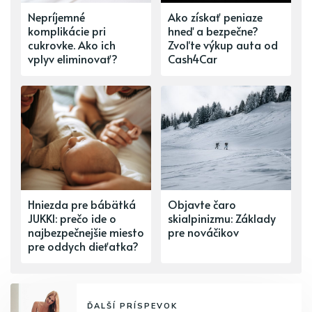
Nepríjemné
Ako získať peniaze
komplikácie pri
hneď a bezpečne?
cukrovke. Ako ich
Zvoľte výkup auta od
vplyv eliminovať?
Cash4Car
Hniezda pre bábätká
Objavte čaro
JUKKI: prečo ide o
skialpinizmu: Základy
najbezpečnejšie miesto
pre nováčikov
pre oddych dieťatka?
ĎALŠÍ PRÍSPEVOK