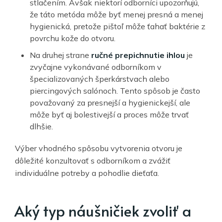
stlačením. Avšak niektorí odborníci upozorňujú,
že táto metóda môže byť menej presná a menej
hygienická, pretože pištoľ môže ťahať baktérie z
povrchu kože do otvoru.
Na druhej strane
ručné prepichnutie ihlou
je
zvyčajne vykonávané odborníkom v
špecializovaných šperkárstvach alebo
piercingových salónoch. Tento spôsob je často
považovaný za presnejší a hygienickejší, ale
môže byť aj bolestivejší a proces môže trvať
dlhšie.
Výber vhodného spôsobu vytvorenia otvoru je
dôležité konzultovať s odborníkom a zvážiť
individuálne potreby a pohodlie dieťaťa.
Aký typ náušničiek zvoliť a